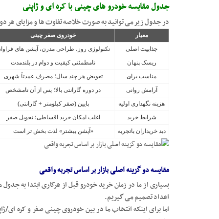
جدول مقایسه خودرو های چینی با کره ای و ژاپنی
در جدول زیر می توانید به صورت خلاصه تفاوت ها و مزایای هر دو 
معیار
خودروی صفر چینی
جذابیت اصلی
تکنولوژی روز، طراحی مدرن، آپشن های فراوا
ریسک پنهان
نامطمئنی کیفیت و دوام در بلندمدت
مناسب برای
تعویض هر چند سال؛ مصرف عمدتاً شهری
آرامش روانی
در دوره گارانتی بالا؛ پس از آن نامشخص
هزینه نگهداری اولیه
پایین (صفر کیلومتر + گارانتی)
شرایط خرید
اغلب امکان خرید اقساطی؛ تحویل صفر
دید خریداران باتجربه
«آپشن بیشتر» لذت بخش تر است
مقایسه دو گزینه اصلی بازار بر اساس تجربه واقعی
بسیاری از ما در زمان خرید خودرو قبل از هرکاری ابتدا به جدو
اعداد تصمیم می گیریم.
اما برای اینکه انتخاب ما در بین خودروی چینی صفر و کره ای/ژاپ