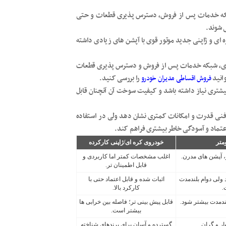
 شبکه خدمات پس از فروش، دسترس پذیری قطعات و حتی
 شوند.
ای و ژاپنی جدید موتور قوی با آپشن های زیادی داشته
داری، شبکه خدمات پس از فروش و دسترس پذیری قطعات
وانید
فروش اقساطی مدیران خودرو
را بررسی کنید.
شتری نیاز داشته باشد و کیفیت سوخت آن آنچنان قابل
 فنی قدرت و امکانات کمتری نشان دهد ولی در استفاده
اعتماد و آسودگی خاطر بیشتری فراهم کند.
متر
خودروی کره ای/ژاپنی کارکرده
، آپشن های مدرن.
اغلب مشخصات کمتر اما کاربردی و
قابل اطمینان تر.
 ولی دوام بلندمدت
اثبات شده و قابل اعتماد حتی با
.
کارکرد بالا.
لندمدت بیشتر شود.
قابل پیش بینی تر؛ فاصله بین خرابی ها
بیشتر است.
ار و گران.
گسترده و آسان برای برندهای شناخته