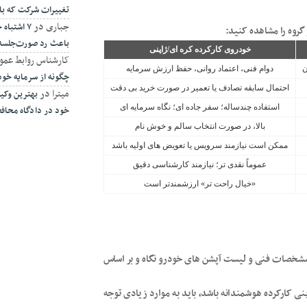
تغییرات شرکت که ب
جباری
در
۷ اشتبا
گروه را مشاهده کنید:
باعث رد صورت‌جلسه
خودروی کارکرده کره ای/ژاپنی
کارشناس روابط عمو
ن
دوام فنی، اعتماد روانی، حفظ ارزش سرمایه
چگونه از سرمایه خو
احتمال سابقه تصادف یا تعمیر در صورت خرید بی دقت
میترا
در
بهترین وکیل
استفاده چندساله؛ سفر جاده ای؛ نگاه سرمایه ای
خود در دادگاه محا
بالا، در صورت انتخاب سالم و خوش نام
ممکن است نیازمند سرویس یا تعویض های اولیه باشد
عموماً نقدی تر؛ نیازمند کارشناسی دقیق
«خیال راحت تر» ارزشمندتر است
ل مشخصات فنی و لیست آپشن های خودرو نگاه و بر اساس
نی کارکرده هوشمندانه باشد، باید به موارد زیادی توجه