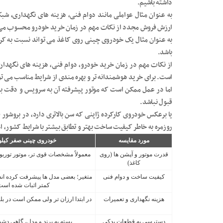
داشته باشیم.
به عنوان مثال عواملی مانند دوام فنی، هزینه های نگهداری،
ارزش فروش مجدد از نکات مهم در زمان خرید خودرو محسوب می
به عنوان مثال یک خودروی چینی روی کاغذ می تواند نسبت به کره 
باشد.
از نکات مهم در زمان خرید خودرو، دوام فنی، هزینه های نگه
است. برای خرید هوشمندانه تر و بهره مندی از شرایط مناسب می ت
اما در عمل ممکن است که موتور پیشرفته آن به سرویس و دقت بی
قبول نباشد.
یا برعکس خودروی کارکرده ژاپنی که سن بالاتری دارد، در بروشور
روزمره به خاطر کیفیت ساخت بهتر و تطابق بیشتر با شرایط کشور، 
مورد مقایسه
خودروی چینی صفر کیلو
قدرت موتور و آپشن ها (روی
معمولاً مشخصات قوی تر، موتور توربو
کاغذ)
کیفیت ساخت و دوام فنی
متغیر؛ بعضی مدل ها پیشرفت کرده اند
کمتر اثبات شده است
هزینه نگهداری و تعمیرات
در ابتدا ارزان تر ولی ممکن است در ب
دسترسی به قطعات یدکی
بسته به برند و مدل، گاهی دشو