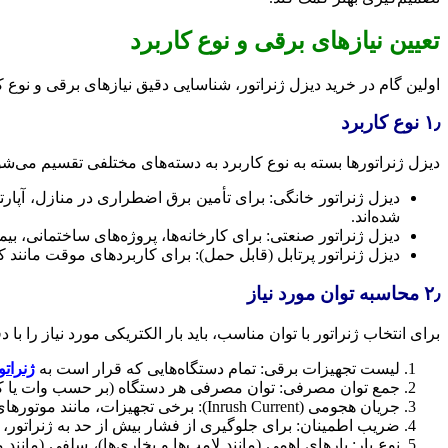
تعیین نیازهای برقی و نوع کاربرد
اولین گام در خرید دیزل ژنراتور، شناسایی دقیق نیازهای برقی و نوع 
۱٫ نوع کاربرد
دیزل ژنراتورها بسته به نوع کاربرد به دسته‌های مختلفی تقسیم می‌شو
شده‌اند.
دیزل ژنراتور صنعتی: برای کارخانه‌ها، پروژه‌های ساختمانی، بیمارستان‌ها، مراکز داده و معادن
دیزل ژنراتور پرتابل (قابل حمل): برای کاربردهای موقت مانند کم
۲٫ محاسبه توان مورد نیاز
برای انتخاب ژنراتور با توان مناسب، باید بار الکتریکی مورد نیاز را با
لیست تجهیزات برقی: تمام دستگاه‌هایی که قرار است به
ژنراتو
جمع توان مصرفی: توان مصرفی هر دستگاه (بر حسب وات یا کیلو
جریان هجومی (Inrush Current): برخی تجهیزات، مانند موتورهای الکتریکی یا کمپرسورها، در لحظه استارت به توان بیشتری (تا ۳ برابر توان نامی) نیاز دارند. این موضوع باید در محاسبات لحاظ شود.
ضریب اطمینان: برای جلوگیری از فشار بیش از حد به ژنراتور، توصیه می‌شود ژنراتوری با ۲۰ تا ۳۰ درصد ت
نوع بار: بارهای اهمی (مانند لامپ‌ها و بخاری‌ها)، سلفی (مانند 