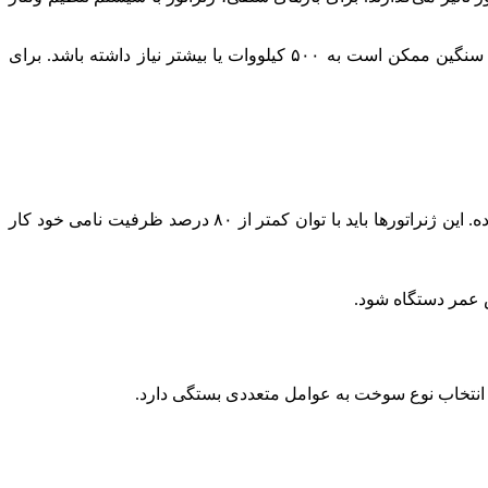
مثال: یک خانه با چند لامپ، کولر گازی و یخچال ممکن است به ۱۰ کیلووات توان نیاز داشته باشد، در حالی که یک کارخانه با ماشین‌آلات سنگین ممکن است به ۵۰۰ کیلووات یا بیشتر نیاز داشته باشد. برای
دائم‌کار (Continuous): برای تأمین برق مداوم در مکان‌هایی که دسترسی به برق شهری وجود ندارد، مانند معادن یا سایت‌های دورافتاده. این ژنراتورها باید با توان کمتر از ۸۰ درصد ظرفیت نامی خود کار
د. انتخاب نوع سوخت به عوامل متعددی بستگی دارد.