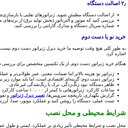
۲٫ اصالت دستگاه
از اصالت دستگاه مطمئن شوید. ژنراتورهای تقلبی یا بازسازی
بررسی کنید که موتور و آلترناتور (بخش تولید برق) از برندهای م
شماره سریال دستگاه و مدارک گارانتی را بررسی کنید.
خرید نو یا دست دوم
به طور کلی هیچ وقت توصیه ما خرید دیزل ژنراتور دست دوم نیست، د
اشاره کرد.
هنگام خرید ژنراتور دست دوم، از یک تکنسین متخصص برای بررسی دستگاه کمک بگیرید و مه
ژنراتور نو: هزینه بالاتر اما ضمانت معتبر، عمر طولانی‌تر و عملک
ژنراتور دست دوم: گزینه‌ای اقتصادی است، اما باید موارد زیر 
ظاهر دستگاه: نبود زنگ‌زدگی، ترک یا رنگ‌شدگی غیرعادی.
ساعات کارکرد: ژنراتورهایی با کمتر از ۱۰,۰۰۰ ساعت کارکرد معمولاً مناسب‌تر هستند.
گزارش نگهداری: تاریخچه سرویس‌ها،
تعمیر دیزل ژنراتور
و تعو
تست عملی: دستگاه را روشن کنید و عملکرد موتور، صدا، لرز
شرایط محیطی و محل نصب
محل نصب و شرایط محیطی تأثیر زیادی بر عملکرد، ایمنی و طول عمر دی