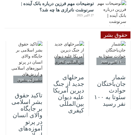
توضیحات مهم فرزین درباره بانک آینده |
سرنوشت ناترازی ها چه شد؟
27 اکتبر 2025
حقوق بشر
08 آگوست 2026
08 آگوست 2026
شمار
مرحله‎ای
08 آگوست 2026
جان‌باختگان
جدید از جنگ
حوادث
دیرین آمریکا
تاکید حقوق
سئوتا به ۱۰۰
علیه دیوان
بشر اسلامی
نفر رسید
بین‌المللی
بر جایگاه
کیفری
والای انسان
در پرتو
آموزه‌های
اسلامی و