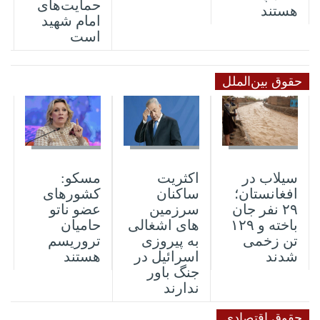
حمایت‌های
هستند
امام شهید
است
حقوق بین‌الملل
04 آگوست 2026
04 آگوست 2026
03 آگوست 2026
سیلاب در
اکثریت
مسکو:
افغانستان؛
ساکنان
کشورهای
۲۹ نفر جان
سرزمین
عضو ناتو
باخته و ۱۲۹
های اشغالی
حامیان
تن زخمی
به پیروزی
تروریسم
شدند
اسرائیل در
هستند
جنگ باور
ندارند
حقوق اقتصادی