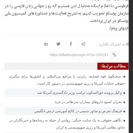
فرطوسی با اعلام اینکه به‌دنبال این هستیم که روز جهانی زبان فارسی را در
سازمان یونسکو تصویب کنیم، به تشریح فعالیت‌ها و دستاورد‌های کمیسیون ملی
یونسکو در ایران پرداخت.
انتهای پیام/
به اشتراک بگذارید :
https://aftabhoghooghi.ir/?p=160291
مطالب مرتبط:
سخنگوی قوه قضاییه: رایزنی‌ با مراجع بین‌المللی و کشور‌ها برای پیگیری
حقوقی جنایات آمریکا و رژیم صهیونیستی در دستور کار است
وکیل پرونده حق‌السکوت ترامپ وزیر دادگستری آمریکا شد
بحران کمبود دارو‌های بیماران سرطانی در غزه
فرهنگ تعرض و تجاوز جنسی در کالج آموزشی ارتش انگلیس
نگاهی حقوقی به یک جنایت جنگی؛ روایتی از حمله به رسانه‌ها و خبرنگاران در
تجاوز نظامی آمریکا و رژیم صهیونیستی به ایران