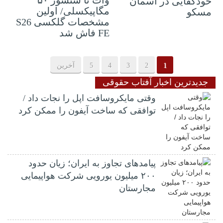
وات تا سنسور ۵۰
خودکفایی در آسمان
مگاپیکسلی/ اولین
مسکو
مشخصات گلکسی S26
FE فاش شد
1
2
3
4
5
آخرین
جدیدترین اخبار آفتاب حقوقی
وقتی مایکروسافت اپل را نجات داد /
توافقی که ساخت آیفون را ممکن کرد
پیامدهای تجاوز به ایران؛ زیان حدود
۲۰۰ میلیون یورویی شرکت هواپیمایی
مجارستان