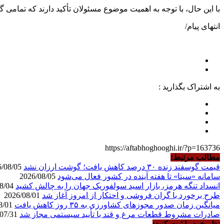
با این حال، با توجه به اهمیت موضوع مسئولان تأکید دارند که تمامی گ
انتهای پیام/
به اشتراک بگذارید :
https://aftabhoghooghi.ir/?p=163736
مطالب مرتبط:
قیمت گوسفند زنده ۳۰ درصد کاهش یافت؛ گوشت ارزان نشد
2026/08/05
سامانه «سیتا» تا هفته آینده در کشور فعال می‌شود
2026/08/05
انسداد تنگه هرمز، بازار اسید سولفوریک جهان را به چالش کشید
2026/08/04
طرح برخورد با گران فروشی و احتکار از امروز آغاز شد
2026/08/01
میانگین زمان صدور مجوزهای کشاورزی به ۳۵ روز کاهش یافت
2026/08/01
صادرات مشروط قطعات مرغ و قند با تأیید سیستمی مجاز شد
2026/07/31
نظر خود را ثبت کنید: