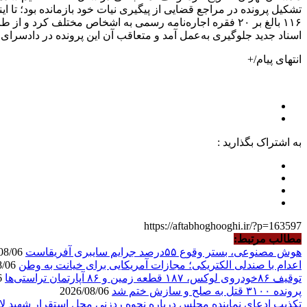
۱۱۶ بالغ بر ۲۰ فقره اجاره‌نامه رسمی به اشخاص مختلف کر
اسناد جدید جلوگیری به‌عمل آمد و متعاقب آن این پرونده در دادسرای
انتهای پیام/+
به اشتراک بگذارید :
https://aftabhoghooghi.ir/?p=163597
مطالب مرتبط:
هوش مصنوعی، بستر وقوع ۵۵درصد جرایم سایبری آفریقاست
2026/08/06
اعدام با صندلی الکتریکی؛ مجازات آمریکایی برای خیانت به وطن
2026/08/06
توقیف ۸۶خودروی لوکس، ۱۸۷ قطعه زمین و ۸۶ آپارتمان تراستی‌ها
2026/08/06
پرونده ۳۱۰۰ قتل به صلح و سازش ختم شد
2026/08/06
تکذیب ادعای نماینده مجلس درباره نحوه ردزنی محل استقرار شهید لا