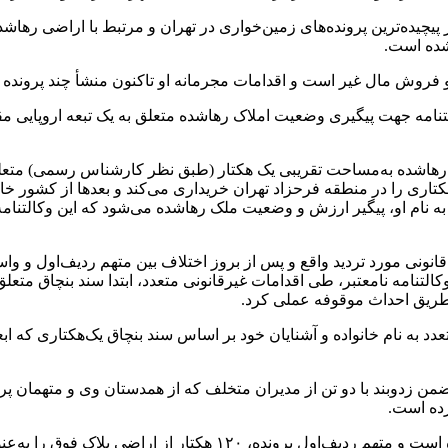
شده است.
 و فروش مال غیر است و اقدامات مجرمانه او تاکنون منشأ چند پروند
داد: این فرد در اواخر سال ۱۳۷۹ پس از اخذ وکالتنامه جهت پیگیری وضعیت املاک رهاشده متعلق
تاری را در منطقه فرحزاد تهران خریداری می‌کند و بعدها از کشور خ
ر وکالتنامه به نام او، پیگیر ارزش و وضعیت ملک رهاشده می‌شود که این و
ونی مورد تردید واقع و پس از بروز اختلاف بین متهم ردیف‌اول و واسطه
کالتنامه نامعتبر، طی اقدامات غیرقانونی متعدد، ابتدا سند بنچاق متع
ز طریق احداث موقوفه عملی کرد.
 ۱۴۰۰ با ارائه وقفنامه ساختگی، ضمن زدوبند با دو تن از مدیران متخلف که از همدستان
دادستان تهران تصریح کرد: وقف‌نامه جعلی در سال ۱۳۸۸ تنظیم شده است