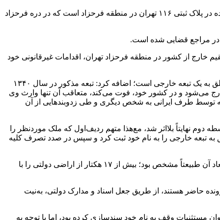
علی صالحی در تشریح جزئیات پرونده اظهار داشت: این پرونده یکی از پیچیده‌ترین پرونده‌های زمین‌خواری در تهران و مرتبط با اراضی رهاشده در پلاک ثبتی ۱۱۶ تهران در منطقه فرحزاد است که در دره فرحزاد
ه در مراجع قضایی شده است.
 به یک تبعه اروپایی مقیم خارج از کشور در منطقه فرحزاد تهران، اقدامات غیرقانونی خود
صالحی با بیان اینکه منشأ زمین‌خواری متهم ردیف‌اول پرونده، زمینی رهاشده به‌مساحت تقریبی یک هکتار (طبق نظر کارشناس رسمی) متعلق به یک تبعه خارجی است؛ اضافه کرد: تبعه مذکور در سال ۱۳۴۰
ارج می‌شود و در کشور خود، فوت می‌کند، متعاقب آن تنها وارث وی
کالتنامه توسط طرف ایرانی به شخص دیگری و طی زدوبندهایی از آن
 دوم نهایتاً بلااثر شد، مع‌هذا متهم ردیف‌اول که ملک موردنظر را
لق به تبعه خارجی را به نام خود ثبت کرد و سپس در صدد تصرف کلیه
دادستان تهران اظهار داشت: این زمین‌خوار حرفه‌ای با صدور اسناد متعدد به نام خانواده و آشنایان خود بر اساس سند بنچاق یک‌هکتاری که ابعاد آن طبیعتاً مشخص بود؛ بیش از ۱۷ هکتار از اراضی دولتی را با
 وی و متهمان پرونده حاضر هستند، از طریق جعل اسناد و مدارک دولتی، به‌نیت
 و متهم ردیف‌اول پرونده، ۱۲۰ هکتار از اراضی پلاک فوق را به‌عنوان مستثنیات وقف به نام خود سندسازی کرده بود، اما با توجه به