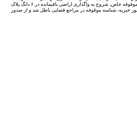
تشکیل پرونده در مراجع قضایی از پیگیری نیات خود بازمانده بود؛ تا اینکه در سال ۱۴۰۰ با کمک همدستان خود موقوفه را ثبت و تحت عنوان موقوفه خاص، شروع به واگذاری اراضی باقیمانده در ۶ دانگ پلاک
اف و امور خیریه، شناسه موقوفه در مراجع قضایی باطل شد و از صدور