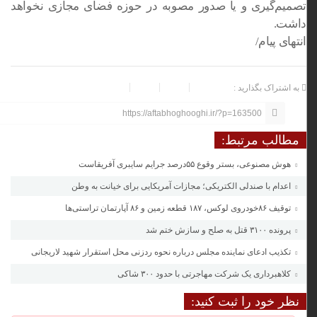
تصمیم‌گیری و یا صدور مصوبه در حوزه فضای مجازی نخواهد
داشت.
انتهای پیام/
به اشتراک بگذارید :
https://aftabhoghooghi.ir/?p=163500
مطالب مرتبط:
هوش مصنوعی، بستر وقوع ۵۵درصد جرایم سایبری آفریقاست
اعدام با صندلی الکتریکی؛ مجازات آمریکایی برای خیانت به وطن
توقیف ۸۶خودروی لوکس، ۱۸۷ قطعه زمین و ۸۶ آپارتمان تراستی‌ها
پرونده ۳۱۰۰ قتل به صلح و سازش ختم شد
تکذیب ادعای نماینده مجلس درباره نحوه ردزنی محل استقرار شهید لاریجانی
کلاهبرداری یک شرکت مهاجرتی با حدود ۳۰۰ شاکی
نظر خود را ثبت کنید: