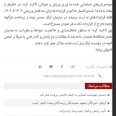
سوءجریان‌های شناسایی شده به وزیر ورزش و جوانان، تأکید کرد: در انطباق با
مفاد ماده ۱۵ دستورالعمل حاکم بر قرارداد‌ها برای سه فصل ورزشی ۱۴۰۳ تا ۱۴۰۶،
فقط قرارداد‌های به ثبت رسیده در سازمان لیگ معتبر بوده و پرداخت هرگونه
وجوه خارج از قرارداد، تحت هر عنوان ممنوع است.
وی تاکید کرد: به منظور شفاف‌سازی و حاکمیت ضوابط و مقررات، به مدیران
عامل باشگاه‌ها هشدار داده شد تا مطالبات بازیکنان و کادر فنی را صرفاً بر اساس
آنچه در مؤسسه لیگ برتر ثبت شده، ملاک عمل قرار دهند.
انتهای پیام/
به اشتراک بگذارید :
https://aftabhoghooghi.ir/?p=163430
مطالب مرتبط:
دستیار هوشمند قضایی به کمک قاضی پرونده قتل آمد
اژه‌ای: خبرنگار متعهد، هم‌سنگر رزمندگان پشت لانچر است
تأیید ربایش و قتل حمیدرضا رجب‌زاده