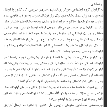
اجتماعی
به گزارش گروه اجتماعی خبرگزاری تسنیم، سازمان بازرسی کل کشور با ارسال
نامه‌ای به مدیران عامل باشگاه‌های لیگ برتر فوتبال، نسبت به عواقب قانونی عدم
رعایت «دستورالعمل حاکم بر قرارداد‌ها و سقف بودجه باشگاه‌ها» هشدار داد؛
بنابراین گزارش، بر اساس بررسی‌های صورت‌گرفته توسط بازرسی امور ورزش،
جوانان و میراث فرهنگی این سازمان در ارتباط با نحوه انعقاد قراردادها، جذب
بازیکنان و کادر فنی و همچنین هزینه‌کرد منابع مالی برخی از باشگاه‌های حاضر
در لیگ برتر فوتبال، مشخص شد که بعضی از این باشگاه‌ها، دستورالعمل حاکم بر
قرارداد‌ها و سقف بودجه را رعایت نکرده‌اند.
این گزارش حاکی است برخی باشگاه‌ها از طریق روش‌هایی همچون انعقاد دو
قرارداد که یکی جهت ثبت در سازمان لیگ و دیگری مبنای پرداخت مالی باشگاه
قرار می‌گیرد، «انعقاد قرارداد‌های متمم» که به سازمان لیگ ارائه نمی‌شود و یا
«انعقاد قرارداد‌های تکمیلی در قالب قرارداد‌های تبلیغاتی با بازیکنان از سوی
برخی مالکان یا شرکت‌های وابسته»، ضوابط مربوطه را نادیده گرفته‌اند.
در این شیوه، باشگاه تا سقف بودجه تعیین شده با بازیکنان و مربیان قرارداد امضا
کرده و مبالغ مازاد بر سقف را در قالب‌های یادشده پرداخت می‌نماید که این
اقدام، زمینه بروز سوءجریان را فراهم می‌کند.
میرمحمدی سخنگوی سازمان بازرسی کل کشور، با اشاره به ارسال گزارش