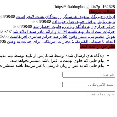
https://aftabhoghooghi.ir/?p=162628
مطالب مرتبط:
اژه‌ای: خبرنگار متعهد، هم‌سنگر رزمندگان پشت لانچر است
2026/08/08
تأیید ربایش و قتل حمیدرضا رجب‌زاده
2026/08/08
«باقر خرازی» به دادگاه ویژه روحانیت احضار شد
2026/08/08
جزئیات ثبت ادعا، تهیه نقشه UTM و ارائه مادر سند اعلام شد
2026/08/07
هوش مصنوعی، بستر وقوع ۵۵درصد جرایم سایبری آفریقاست
2026/08/06
اعدام با صندلی الکتریکی؛ مجازات آمریکایی برای خیانت به وطن
2026/08/06
نظر خود را ثبت کنید:
دیدگاه های ارسال شده توسط شما، پس از تایید توسط تیم مدی
پیام هایی که حاوی تهمت یا افترا باشد منتشر نخواهد شد.
پیام هایی که به غیر از زبان فارسی یا غیر مرتبط باشد منتشر ن