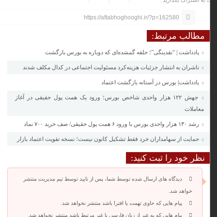
به اشتراک بگذارید :
https://aftabhoghooghi.ir/?p=162580
مطالب مرتبط:
یادداشت | “نقدینگی”؛ حلقه گمشده‌ای که دوباره به بورس بازگشت
ناشران به انتشار جزئیات هزینه‌کرد مسئولیت اجتماعی در کدال مکلف شدند
یادداشت| بورس در آستانه بازگشت اعتماد
جهش ۱۲۲ هزار واحدی شاخص بورس؛ ورود یک همت پول حقیقی در آغاز
معاملات
رشد ۱۳۰ هزار واحدی بورس با ورود ۶ همت پول حقیقی/ صف خرید ۷۰۰ نماد
حمایت از سهامداران خرد فقط تشکیل کانون نیست؛ نسخه تقویت اعتماد بازار
نظر خود را ثبت کنید:
دیدگاه های ارسال شده توسط شما، پس از تایید توسط تیم مدیریت منتشر
خواهد شد.
پیام هایی که حاوی تهمت یا افترا باشد منتشر نخواهد شد.
پیام هایی که به غیر از زبان فارسی یا غیر مرتبط باشد منتشر نخواهد شد.