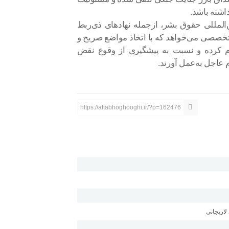
داشته باشد.
‌المللی حقوق بشر، ازجمله نهاد‌های ذی‌ربط
 تخصصی می‌خواهد که با اتخاذ مواضع صریح و
کوم کرده و نسبت به پیشگیری از وقوع نقض
 عاجل به‌عمل آورند.
https://aftabhoghooghi.ir/?p=162476
لاریجانی