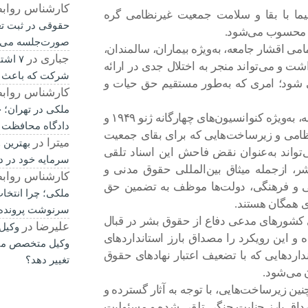
کارشناس رواب
یما با بقا و سلامت جمعیت غیرنظامی گره
حقوقی در ثبت ت
لل محسوب می‌شود.
صورت‌جلسه می‌
می اقشار جامعه، به‌ویژه بیماران، سالمندان،
جباری
در
۷ اشت
شت و می‌تواند منجر به اختلال جدی در ارائه
شرکت که باعث 
 شود؛ امری که به‌طور مستقیم حق حیات و
کارشناس رواب
ملکی در تهران؛ چ
براساس اصول مندرج در حقوق بین‌الملل بشردوستانه، به‌ویژه کنوانسیون‌های چهارگانه ژنو ۱۹۴۹ و
دادگاه محافظت 
نظامی و زیرساخت‌هایی که برای بقای جمعیت
میترا
در
بهترین 
تواند به‌عنوان نقض فاحش این اسناد تلقی
سرمایه خود در د
ر، ازجمله میثاق بین‌المللی حقوق مدنی و
کارشناس رواب
عی و فرهنگی، دولت‌ها موظف به تضمین حق
ملکی؛ چرا انتخا
 همگان هستند.
سرنوشت پرونده ر
کشور‌های مدعی دفاع از حقوق بشر در قبال
علیرضا
در
وکیل
ه و این رویکرد را مصداق بارز استاندارد‌های
وکیل متخصص می‌
دارد‌هایی که با تضعیف اعتبار نهاد‌های حقوق
تغییر دهد؟
ن می‌شود.
نین زیرساخت‌هایی، با توجه به آثار گسترده و
صداق بارز جنایت جنگی تلقی شده و مسئولیت