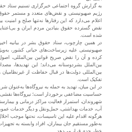
به گزارش گروه اجتماعی خبرگزاری تسنیم ستاد حقوق 
رژیم صهیونیستی و نقض‌های متعدد و مستمر حقوق ب
اعلام می‌دارد که این رفتار‌ها نه‌تنها صلح و امنیت 
نقض گسترده حقوق بنیادین مردم ایران و بی‌اعتنایی
شده است.
در همین چارچوب، ستاد حقوق بشر در بیانیه اخیر خ
صهیونیستی علیه زیرساخت‌های حیاتی کشور، به‌ویژه
کرده و آن را نقض صریح قوانین بین‌المللی، اصو
بین‌الملل بشردوستانه می‌داند؛ این تهدیدها، مصدا
بین‌المللی دولت‌ها در قبال حفاظت از غیرنظامیا
تفکیک است.
در این میان، تهدید به حمله به نیروگاه‌ها به‌عنوان ش
حساسیت مضاعفی برخوردار است؛ نیروگاه‌ها نقشی بنی
شهروندان، استمرار فعالیت مراکز درمانی و بیمارست
آب، خدمات بهداشتی، حمل‌ونقل و دیگر خدمات عمومی 
هرگونه اقدام علیه این تاسیسات، نه‌تنها موجب اخل
به‌طور مستقیم جان بیماران، افراد وابسته به تجهیزا
خطر جدی قرار می‌دهد.