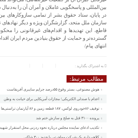
بین‌المللی و پاسخگویی عاملان و آمران آن را به‌دنبال 
در پایان، ستاد حقوق بشر از تمامی سازوکار‌های بین
سازمان ملل متحد، گزارشگران ویژه و دیگر نهاد‌های
قاطع، این تهدید‌ها و اقدام‌های غیرقانونی را مح
گسترده‌تر و حمایت از حقوق بنیادین مردم ایران اقدام
انتهای پیام/
به اشتراک بگذارید :
مطالب مرتبط:
هوش مصنوعی، بستر وقوع ۵۵درصد جرایم سایبری آفریقاست
اعدام با صندلی الکتریکی؛ مجازات آمریکایی برای خیانت به وطن
توقیف ۸۶خودروی لوکس، ۱۸۷ قطعه زمین و ۸۶ آپارتمان تراستی‌ها
پرونده ۳۱۰۰ قتل به صلح و سازش ختم شد
تکذیب ادعای نماینده مجلس درباره نحوه ردزنی محل استقرار شهید 
کلاهبرداری یک شرکت مهاجرتی با حدود ۳۰۰ شاکی