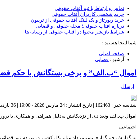
تماس و ارتباط با تیم آفتاب حقوقی
حریم شخصی کاربران آفتاب حقوقی
خرید رپورتاژ و بک لینک آفتاب حقوقی از تریبون
درباره آفتاب حقوقی؛ مجله حقوقی و قضایی
شرایط بازنشر محتوا در آفتاب حقوقی از رسانه ها
شما اینجا هستید :
صفحه اصلی
آرشیو :
قضایی
اموال “ب.الف” و برخی بستگانش با حکم قض
ارسال
شناسه خبر : 162463 | تاریخ انتشار : 24 مارس 2026 - 19:00 | 36 بازدید | تعداد دیدگاه :
اموال ب‌ـ‌الف وتعدادی از نزدیکانش به‌دلیل همراهی و همکاری با ترو
اجتماعی
به گزارش خبرگزاری تسنیم، دادستانی‌کل کشور در پی دستور قضائی ص