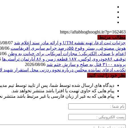
https://aftabhoghooghi.ir/?p=162463
مطالب مرتبط:
جزئیات ثبت ادعا، تهیه نقشه UTM و ارائه مادر سند اعلام شد
2026/08/07
هوش مصنوعی، بستر وقوع ۵۵درصد جرایم سایبری آفریقاست
2026/08/06
اعدام با صندلی الکتریکی؛ مجازات آمریکایی برای خیانت به وطن
2026/08/06
توقیف ۸۶خودروی لوکس، ۱۸۷ قطعه زمین و ۸۶ آپارتمان تراستی‌ها
2026/08/06
پرونده ۳۱۰۰ قتل به صلح و سازش ختم شد
2026/08/06
تکذیب ادعای نماینده مجلس درباره نحوه ردزنی محل استقرار شهید لا
نظر خود را ثبت کنید:
دیدگاه های ارسال شده توسط شما، پس از تایید توسط تیم مدی
پیام هایی که حاوی تهمت یا افترا باشد منتشر نخواهد شد.
پیام هایی که به غیر از زبان فارسی یا غیر مرتبط باشد منتشر ن