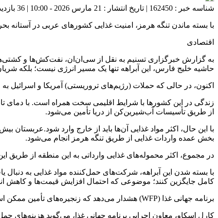
شناسه خبر : 162450 | تاریخ انتشار : 21 مارس 2026 - 10:00 | 36 بازدید | تعداد دیدگاه :
با بسته ماندن تنگه هرمز، امنیت غذایی کشورهای عربی در آستانه بح
اقتصادی
حاشیه خلیج فارس، این آبراهه تنها یک مسیر انرژی نیست؛ بلکه شریان حیاتی برای بیش از ۱۰۰
اکنون، در حالی که حملات (رژیم‌های تروریستی) آمریکا و اسرائیل 
از طریق تأسیسات آب‌شیرین‌کن از دریا تأمین می‌شود.
بخش عمده واردات غذایی از طریق تنگه هرمز انجام می‌شود.
در مجموع، اکثر محموله‌های غذایی وارداتی به این منطقه از طریق این 
با بسته شدن این آبراهه، شرکت‌های حمل‌کننده مواد غذایی به دنبال ی
کامل جایگزین کنند؛ موضوعی که احتمال افزایش قیمت‌ها و کاهش انت
برنامه جهانی غذا (WFP) هشدار می‌دهد که زنجیره‌های تأمین ممکن است واقعاً در آستانه شدیدترین اختلال از زمان همه‌گیری کووید-۱۹ و آغاز جنگ تمام‌عیار اوکراین در سال ۲۰۲۲ باشند.
کارل اسکاو، معاون اجرایی برنامه جهانی غذا، می‌گوید هزینه‌های حم