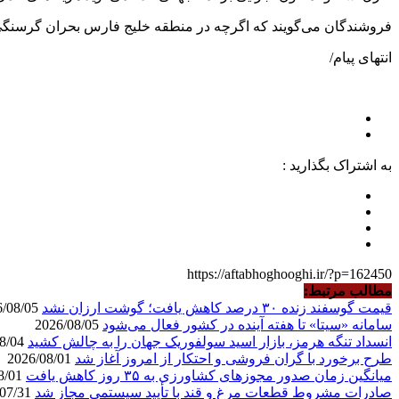
فروشندگان می‌گویند که اگرچه در منطقه خلیج فارس بحران گرسنگی ق
انتهای پیام/
به اشتراک بگذارید :
https://aftabhoghooghi.ir/?p=162450
مطالب مرتبط:
قیمت گوسفند زنده ۳۰ درصد کاهش یافت؛ گوشت ارزان نشد
2026/08/05
سامانه «سیتا» تا هفته آینده در کشور فعال می‌شود
2026/08/05
انسداد تنگه هرمز، بازار اسید سولفوریک جهان را به چالش کشید
2026/08/04
طرح برخورد با گران فروشی و احتکار از امروز آغاز شد
2026/08/01
میانگین زمان صدور مجوزهای کشاورزی به ۳۵ روز کاهش یافت
2026/08/01
صادرات مشروط قطعات مرغ و قند با تأیید سیستمی مجاز شد
2026/07/31