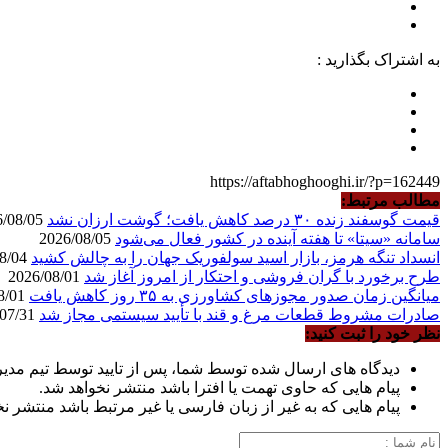
به اشتراک بگذارید :
https://aftabhoghooghi.ir/?p=162449
مطالب مرتبط:
قیمت گوسفند زنده ۳۰ درصد کاهش یافت؛ گوشت ارزان نشد
2026/08/05
سامانه «سیتا» تا هفته آینده در کشور فعال می‌شود
2026/08/05
انسداد تنگه هرمز، بازار اسید سولفوریک جهان را به چالش کشید
2026/08/04
طرح برخورد با گران فروشی و احتکار از امروز آغاز شد
2026/08/01
میانگین زمان صدور مجوزهای کشاورزی به ۳۵ روز کاهش یافت
2026/08/01
صادرات مشروط قطعات مرغ و قند با تأیید سیستمی مجاز شد
2026/07/31
نظر خود را ثبت کنید:
دیدگاه های ارسال شده توسط شما، پس از تایید توسط تیم مدی
پیام هایی که حاوی تهمت یا افترا باشد منتشر نخواهد شد.
پیام هایی که به غیر از زبان فارسی یا غیر مرتبط باشد منتشر ن