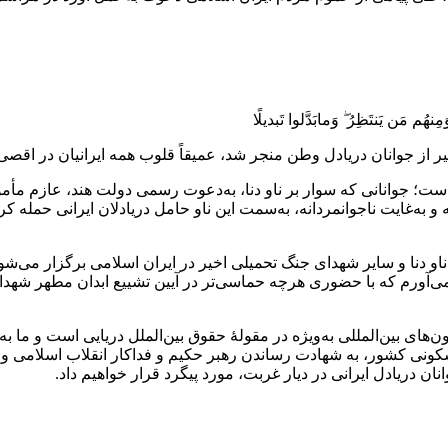
ُم مَن یَنتَظِرُ ۖ وَمابَدَّلوا تَبدیلًا
ر از جوانان دریادل وطن منجر شد، عمیقاً قلوب همه ایرانیان در اقصی 
 است؛ جوانانی که سوار بر ناو دنا، به‌دعوت رسمی دولت هند، عازم مأم
 و به‌غایت ناجوانمردانه، به‌سمت این ناو حامل دریادلان ایرانی حمله
ناو دنا و سایر شهدای جنگ تحمیلی اخیر در ایران اسلامی برگزار می‌ش
ی‌آورم که با حضوری هرچه حماسی‌تر در آیین تشییع ابدان مطهر شهدای
نسیون‌های بین‌المللی به‌ویژه در مقولهٔ حقوق بین‌الملل دریایی است و م
سکونی کشور، به شهادت رساندن رهبر حکیم و فداکار انقلاب اسلامی و ف
ن دریادل ایرانی در دیار غربت، مورد پیگرد قرار خواهیم داد.