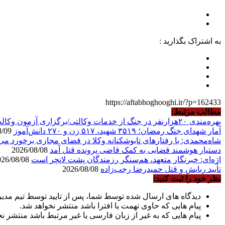
به اشتراک بگذارید :
https://aftabhoghooghi.ir/?p=162433
مطالب مرتبط:
بهره‌مندی ۲۰هزارنفر در جنگ از خدمات وکالتی/برگزاری آزمون وکالت در آبان
آمار شهدای جنگ رمضان؛ ۳۵۱۹ شهید، ۵۱۷ زن و ۲۷۰ دانش‌آموز
2026/08/09
شاه‌محمدی: با رفتارهای تابوشکنانه وکلا در فضای مجازی برخورد می‌
دستیار هوشمند قضایی به کمک قاضی پرونده قتل آمد
2026/08/08
اژه‌ای: خبرنگار متعهد، هم‌سنگر رزمندگان پشت لانچر است
2026/08/08
تأیید ربایش و قتل حمیدرضا رجب‌زاده
2026/08/08
نظر خود را ثبت کنید:
دیدگاه های ارسال شده توسط شما، پس از تایید توسط تیم مدی
پیام هایی که حاوی تهمت یا افترا باشد منتشر نخواهد شد.
پیام هایی که به غیر از زبان فارسی یا غیر مرتبط باشد منتشر ن