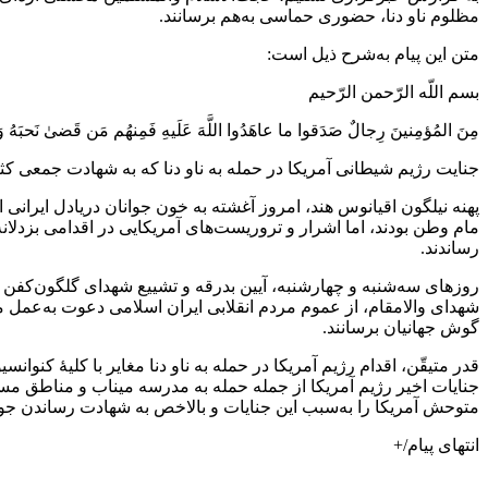
مظلوم ناو دنا، حضوری حماسی به‌هم برسانند.
متن این پیام به‌شرح ذیل است:
بسم اللّه الرّحمن الرّحیم
مِنَ المُؤمِنینَ رِجالٌ صَدَقوا ما عاهَدُوا اللَّهَ عَلَیهِ فَمِنهُم مَن قَضیٰ نَحبَهُ وَمِنه
جنایت رژیم شیطانی آمریکا در حمله به ناو دنا که به شهادت جمعی کثی
پهنه نیلگون اقیانوس هند، امروز آغشته به خون جوانان دریادل ایرانی
مام وطن بودند، اما اشرار و تروریست‌های آمریکایی در اقدامی بزدلانه
رساندند.
روز‌های سه‌شنبه و چهارشنبه، آیین بدرقه و تشییع شهدای گلگون‌کفن 
شهدای والامقام، از عموم مردم انقلابی ایران اسلامی دعوت به‌عمل م
گوش جهانیان برسانند.
قدر متیقّن، اقدام رژیم آمریکا در حمله به ناو دنا مغایر با کلیهٔ کنوا
جنایات اخیر رژیم آمریکا از جمله حمله به مدرسه میناب و مناطق‌ م
متوحش آمریکا را به‌سبب این جنایات و بالاخص به شهادت رساندن جوانا
انتهای پیام/+