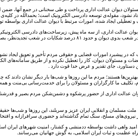
و مسئولان دیوان عدالت اداری پرداخت و طی سخنانی در جمع آنها، ضمن
اد نشود، مقوله‌ی توسعه دادرسی الکترونیک است؛ بحمدالله در کلیه‌ی 
و تعطیلی ایجاد شده، امورات مرتبط با دیوان عدالت اداری بواسطه ت
ان عدالت اداری، از سه ماه پیش، زیرساخت‌های دادرسی الکترونیکی 
عرصه حاصل شد؛ از جمله آنکه حدود ۹۲ درصد از شکایات مطروحه در شعب 
که در پیشبرد امورات قضایی و حقوقی مردم تأخیر و تعویق ایجاد نشود
و مسئولان دیوان، کار را تعطیل نکرده و از طریق سامانه‌های الکترو
ین دستاورد، جای تقدیر و عرض خدا قوت دارد .
رین‌ها هستند؛ مردم ما این روزها و شب‌ها بار دیگر نشان دادند که چ
م، تکلیف ما کارگزاران و مسئولان را برای خدمت‌رسانی بی‌منت و همه‌
یوان عدالت اداری از حضور پرشکوه و دشمن‌شکن مردم بصیر و قدرشناس
مسلمان و انقلابی ایران عزیز و سربلند، این روزها و شب‌ها حقیقتاً د
ز نیروی‌های مسلح، سنگ تمام گذاشته‌اند و حضوری سرافرازانه و افتخا
 امید واهی داشت بواسطه ددمنشی و کشتار، امنیت شهرهای ایران ا
ر راه عظمت و ثبات ایران اسلامی، به گوش جهانیان می‌رسانند.