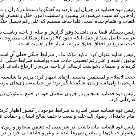
رئیس قوه قضاییه در جریان این بازدید به گفتگو با دست‌اندرکاران 
راه‌هایی که سبب می‌شود در پیشبرد و تمشیّت امور، خلل و نقصان ایج
التفات و اهتمام شده است، فلذا شاهد هستیم که علی‌رغم تحمیل جنگ 
رئیس دستگاه قضا بیان داشت: وفق گزارش واصله از ناحیه ریاست دیو
حیث تسریع در احقاق حقوق مردم، بسیار حائز اهمیت است.
رئیس عدلیه عنوان کرد: تاکید مؤکد ما در شرایط جنگی فعلی آن است 
توفیق داشته و علی‌رغم تعطیلی حادث شده بواسطه شرایط جنگی، قضات 
کرده‌اند و صدها دادخواست ارسالی از ناحیه مردم را ارجاع داده‌اند. ا
حجت‌الاسلام والمسلمین محسنی اژه‌ای اظهار کرد: مردم ما شایسته بهت
تاریخی با ولی‌فقیه زمان، شگفت‌انگیز بود؛ این حماسه‌سازی‌های مرد
رئیس قوه قضاییه همچنین‌‌ در جریان سخنان خود در جمع مسئولان د
قدردانی کرد.
رئیس قوه قضاییه ضمن اشاره به شرایط موجود در کشور اظهار کرد: ملت 
امام خامنه‌ای رضوان‌الله‌علیه و بیعت با خلف صالح ایشان و حمایت ا
رئیس قوه قضاییه بیان داشت: در شرایطی که دشمن متجاوز و زبون،
رهسپار خیابان‌ها و میادین شهرها شده‌اند و غریو جانفشانی خود را د