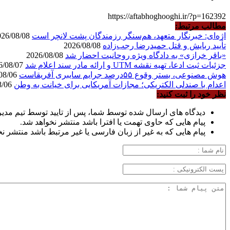
https://aftabhoghooghi.ir/?p=162392
مطالب مرتبط:
اژه‌ای: خبرنگار متعهد، هم‌سنگر رزمندگان پشت لانچر است
2026/08/08
تأیید ربایش و قتل حمیدرضا رجب‌زاده
2026/08/08
«باقر خرازی» به دادگاه ویژه روحانیت احضار شد
2026/08/08
جزئیات ثبت ادعا، تهیه نقشه UTM و ارائه مادر سند اعلام شد
2026/08/07
هوش مصنوعی، بستر وقوع ۵۵درصد جرایم سایبری آفریقاست
2026/08/06
اعدام با صندلی الکتریکی؛ مجازات آمریکایی برای خیانت به وطن
2026/08/06
نظر خود را ثبت کنید:
دیدگاه های ارسال شده توسط شما، پس از تایید توسط تیم مدی
پیام هایی که حاوی تهمت یا افترا باشد منتشر نخواهد شد.
پیام هایی که به غیر از زبان فارسی یا غیر مرتبط باشد منتشر ن