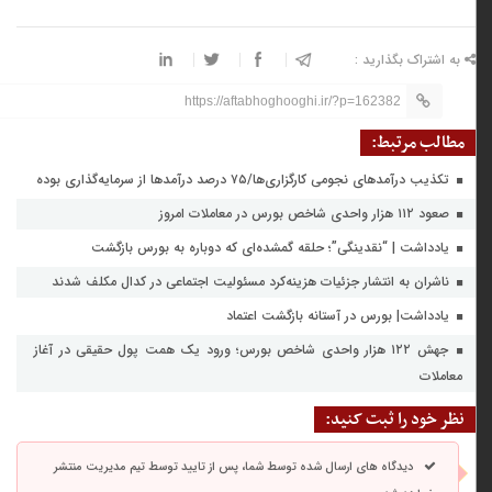
به اشتراک بگذارید :
https://aftabhoghooghi.ir/?p=162382
مطالب مرتبط:
تکذیب درآمدهای نجومی کارگزاری‌ها/۷۵ درصد درآمدها از سرمایه‌گذاری بوده
صعود ۱۱۲ هزار واحدی شاخص بورس در معاملات امروز
یادداشت | “نقدینگی”؛ حلقه گمشده‌ای که دوباره به بورس بازگشت
ناشران به انتشار جزئیات هزینه‌کرد مسئولیت اجتماعی در کدال مکلف شدند
یادداشت| بورس در آستانه بازگشت اعتماد
جهش ۱۲۲ هزار واحدی شاخص بورس؛ ورود یک همت پول حقیقی در آغاز
معاملات
نظر خود را ثبت کنید:
دیدگاه های ارسال شده توسط شما، پس از تایید توسط تیم مدیریت منتشر