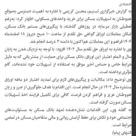
اقتصادی
به گزارش خبرگزاری تسنیم، محسن کریمی با اشاره به اهمیت دسترسی به‌موقع
هموطنان به تسهیلات مسکن برای خرید واحدهای مسکونی، اظهار کرد: به‌رغم
تعطیلی بازار سرمایه در روزهای گذشته، با پیگیری‌های مستمر بانک مسکن،
امکان معاملات اوراق گواهی حق تقدم از ساعت ۱۰ صبح دیروز ۱۸ اسفندماه
۱۴۰۴ فراهم و این معاملات هم‌اکنون با دامنه ۳ درصد انجام شد.
وی با اشاره به اوراق حق تقدم سال ۱۴۰۲ افزود: با توجه به نزدیک شدن به پایان
سال و اتمام اعتبار این اوراق، بانک مسکن برای حمایت از مشتریانی که به دلیل
شرایط خاص و حساس اخیر موفق به استفاده از تسهیلات خود نشده‌اند، گام
مؤثری برداشته است.
وی توضیح داد: مکاتبات و پیگیری‌های لازم برای تمدید اعتبار دو ماهه اوراق
منتشره سال ۱۴۰۲ در حال انجام است. این اقدام با هدف جلوگیری از ضرر و زیان
هم‌وطنان عزیز و فراهم کردن فرصت کافی برای تکمیل فرایند اخذ تسهیلات
مسکن صورت گرفته است.
به گفته وی، این اقدامات نشان‌دهنده تعهد بانک مسکن به مسئولیت‌های
اجتماعی خود و تلاش برای حفظ آرامش روانی و مالی متقاضیان مسکن در تمامی
شرایط است.
انتهای پیام/