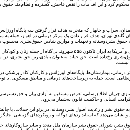
محکوم کرد و این اقدامات را نقض‌ فاحش، گسترده و نظام‌مند حقوق بی
دان، سراب و چابهار که منجر به هدف قرار گرفتن سه پایگاه اورژان
تان گاندی تهران، هدف قرار دادن یک مرکز درمانی در اهواز، حمله به 
، حقوق بشردوستانه و تعهدات و موازین بنیادین حقوق‌بشری محسوب م
بر اساس اطلاعات موجود، در جریان تجاوز وحشیانه رژیم صهیونیستی و آمریکا ب
بشری رخ‌داده است. حق حیات به‌عنوان بنیادی‌ترین حق بشری، در اسن
 نیست.
 ۱۹۴۹ و پروتکل‌های الحاقی، مراکز درمانی، بیمارستان‌ها، پایگاه‌های اورژانس و کارکن
ظامی است. حمله به زیرساخت‌های درمانی و مناطق مسکونی، با توجه 
سازی جریان اطلاع‌رسانی، تعرض مستقیم به آزادی بیان و حق دسترسی
امت انسانی و حاکمیت قانون به‌شمار می‌رود.
 به حقوق بشر و رعایت اصول بشردوستانه، در پرتو این حملات، با چال
و نشان می‌دهد که استانداردهای دوگانه و رویکردهای گزینشی، جایگزی
حقوق بشر، شورای حقوق بشر سازمان ملل متحد و سایر سازوکارهای ح