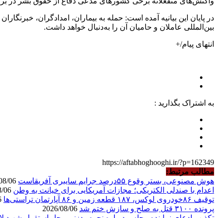
واکنش‌های منفعلانه برخی کشورهای مدعی دفاع از حقوق بشر در برابر
در پایان این بیانیه آمده است: حمله به بیماران، امدادگران، خبرنگا
بین‌المللی عاملان و حامیان آن را به‌دنبال خواهد داشت.
انتهای پیام/+
به اشتراک بگذارید :
https://aftabhoghooghi.ir/?p=162349
مطالب مرتبط:
هوش مصنوعی، بستر وقوع ۵۵درصد جرایم سایبری آفریقاست
2026/08/06
اعدام با صندلی الکتریکی؛ مجازات آمریکایی برای خیانت به وطن
2026/08/06
توقیف ۸۶خودروی لوکس، ۱۸۷ قطعه زمین و ۸۶ آپارتمان تراستی‌ها
2026/08/06
پرونده ۳۱۰۰ قتل به صلح و سازش ختم شد
2026/08/06
تکذیب ادعای نماینده مجلس درباره نحوه ردزنی محل استقرار شهید لا