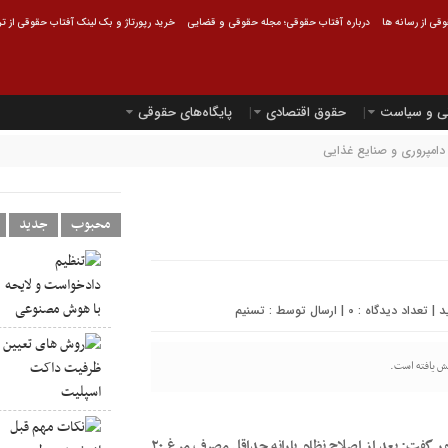
قی از رسانه ها
درباره آفتاب حقوقی؛ مجله حقوقی و قضایی
خرید رپورتاژ و بک لینک آفتاب حقوقی از ت
ی و سیاست
حقوق اقتصادی
پایگاه‌های حقوقی
دامپروری و صنایع غذایی
محبوب
جدید
0
| ارسال توسط :
تسنیم
به گزارش خبرگزاری تسنیم، سید فرزاد طلاکش دبیر فدراسیون طیور گفت: بعد از اصلاح نظام یارانه حداقل مصرف مرغ ۲۰