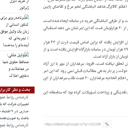
علام کالابرگ شاهد انباشتگی تخم مرغ و تقاضای پایین
ست و از طرفی انباشتگی خرید در سامانه ایجاد شده است،
اما مرغداران توان خرید ندارند و از طرفی قیمت جوجه یکروزه کمتر از ۲۰ هزارتومان است که این امر نشان می دهد استقبالی
طلاکش ادامه داد: قیمت ارز از ۱۱۲ هزار تومان به ۱۳۲ هزار تومان افزایش یافته که براین اساس قیمت ذرت از ۴۳ هزار
تومان به ۵۰ هزار و ۳۰۰ تومان و کنجاله سویا از ۶۶ هزار تومان به ۷۹ هزار تومان در سامانه بازارگاه افزایش یافته است و از
قق نیافته است، افزود: مرغداران از مهر با ارز آزاد
رز ترجیحی حذف شد، دولت زیر بار بدهی مطالبات قبلی نمی رود که این امر
زیان انباشته ای برای مرغداران ایجاد کرده است به طوریکه براساس اعلام اتحادیه مرغداران، ۶۰ همت طلب مرغداران از این
بحث و نظر کاربران
 نقدینگی و پرداخت تسهیلات کرده بود که متاسفانه این
کارشناس روابط عمو
تغییرات شرکت که ب
جباری
در
۷ اشتبا
باعث رد صورت‌جلسه
کارشناس روابط عمو
https://aftabhoghooghi.ir/?p=162288