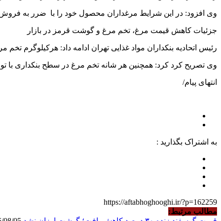
وی افزود: در این شرایط مرغداران محصول خود را با ضرر به فروش می‌ر
جزئیات کاهش قیمت مرغ، تخم مرغ و گوشت قرمز در بازار
رئیس اتحادیه بنکداران مواد غذایی تهران ادامه داد: هرکیلوگرم تخم مرغ در سطح بنکداری حدود کیلوگرم ۱۰۵ هزار 
وی تصریح کرد کرد: همچنین هر شانه تخم مرغ در سطح بنکداری با توجه وزن ۲۴۰ الی ۲۵۰ هزار تومان عرضه می‌شود که با حدود ۱۵ درصد افزایش نیز در سطح خرده فرو
انتهای پیام/
به اشتراک بگذارید :
https://aftabhoghooghi.ir/?p=162259
مطالب مرتبط:
قیمت گوسفند زنده ۳۰ درصد کاهش یافت؛ گوشت ارزان نشد
2026/08/05