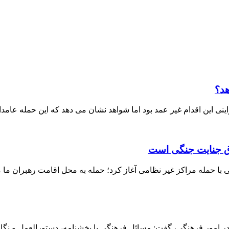
هد؟
ی این اقدام غیر عمد بود اما شواهد نشان می دهد که این حمله عامدا
داق جنایت جنگی است
ا حمله مراکز غیر نظامی آغاز کرد؛ حمله به محل اقامت رهبران ما م
 امور فرهنگی، گفت: مسائل فرهنگی با بخشنامه، دستورالعمل و نگاه ق