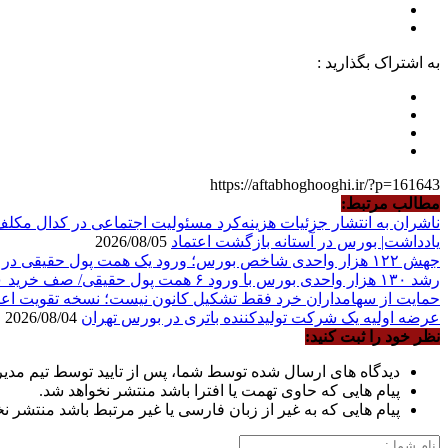
به اشتراک بگذارید :
https://aftabhoghooghi.ir/?p=161643
مطالب مرتبط:
ناشران به انتشار جزئیات هزینه‌کرد مسئولیت اجتماعی در کدال مکل
یادداشت| بورس در آستانه بازگشت اعتماد
2026/08/05
جهش ۱۲۲ هزار واحدی شاخص بورس؛ ورود یک همت پول حقیقی در آغاز معاملات
رشد ۱۳۰ هزار واحدی بورس با ورود ۶ همت پول حقیقی/ صف خرید ۷۰۰ نماد
حمایت از سهامداران خرد فقط تشکیل کانون نیست؛ نسخه تقویت اعتما
عرضه اولیه یک شرکت تولیدکننده باتری در بورس تهران
2026/08/04
نظر خود را ثبت کنید:
دیدگاه های ارسال شده توسط شما، پس از تایید توسط تیم مدی
پیام هایی که حاوی تهمت یا افترا باشد منتشر نخواهد شد.
پیام هایی که به غیر از زبان فارسی یا غیر مرتبط باشد منتشر ن