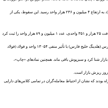
بر اساس آمارهای معاملاتی، شاخص کل بورس در پایان معاملات امروز با ریزش سنگین ۱۰۶ هزار و ۳۳۵ واحدی (معادل ۲٫۴۵ درصد کاهش)، به ارتفاع ۴ میلیون و ۲۳۶ هزار واحد رسید. این سقوط، یکی از
در سوی دیگر بازار، شاخص کل (هم‌وزن) که نماینده بهتری برای وضعیت نمادهای کوچک و متوسط است نیز از این ریزش در امان نماند و با افت ۲۵ هزار و ۳۵۱ واحدی، عدد ۱ میلیون و ۸۹ هزار واحد را ثبت کرد
در معاملات امروز، سه نماد شاخص‌ساز بیشترین تأثیر منفی را بر بازار گذاشتند: فملی (ملی صنایع مس ایران) با تأثیر منفی ۱۵۴۶۴ واحد، فارس (هلدینگ خلیج فارس) با تأثیر منفی ۱۳۰۵۴ واحد و فولاد (فولاد
ارسیان) با تحرکات مثبت و تأثیر مثبت ۱۱ هزار واحدی، خلاف جهت کلی بازار شنا کرد و سبزپوش باقی ماند. همچنین نمادهای «چاپ»،
ه بودند که نشان از احتیاط معامله‌گران در تمامی کلاس‌های دارایی