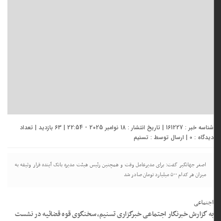
شناسه خبر : 161227 | تاریخ انتشار : 18 نوامبر 2025 - 22:54 | 63 بازدید | تعداد
دیدگاه :
0
| ارسال توسط :
تسنیم
اصغر جهانگیر گفت: برای مدیرعامل وقت و همچنین رئیس هیئت مدیره بانک آینده قرار وثیقه به
میزان هر کدام ۵۰۰ میلیارد تومان صادر شد
اجتماعی
به گزارش خبرنگار اجتماعی خبرگزاری تسنیم، سخنگوی قوه قضائیه در نشست