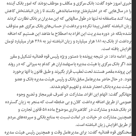
خبری امروز خود گفت: بانک مرکزی و مکلف و موظف بودند که امور بانک آینده
را در سال‌هایی که در اختیارشان بوده ساماندهی بکنند تا زیان انباشته‌اش کاهش
پیدا کند متاسفانه نه تنها در طول سالهایی که این مدیران بر بانک نظارت کردند
زیان انباشته کاهش پیدا نکرده و برداشت از حساب‌های بانک مرکزی هم متوقف
نشده بلکه در دوره مدیریت این افراد به اصطلاح ما شاهد این هستیم که اضافه
برداشت از بانک به ۱۸۱ هزار میلیارد و زیان انباشته نیز به ۳۶۸ هزار میلیارد تومان
افزایش یافته است.
وی ادامه داد: در نتیجه پرونده با دستور ویژه رئیس قوه قضائیه تشکیل و مقرر
شد اگر بانک مرکزی یا هیئت مدیره یا سهامداران هر کدام به میزانی که در روند
این پرونده مقصر هستند تحت تعقیب قرار بگیرند و طبق قانون با آنها برخورد
شود. در حال حاضر مدیرعامل سابق بانک و رئیس هیئت مدیره بانک و عضو
هیئت مدیره بانک احضار شدند و تفهیم اتهام شدند.
جهانگیر گفت: اتهام این افراد، مشارکت در تصرف غیرمجاز و تضیع وجوه
عمومی از طریق اضافه برداشت کلان و بی ضابطه است که منجر به زیان گسترده
در بانک شده و مشارکت در کلاهبرداری موضوع ماده ۵۸ قانون تجارت و
همچنین مشارکت در خیانت در امانت نسبت به منابع بانکی و سپرده‌های مردم
از طریق افزایش زیان انباشته است.
سخنگوی قوه قضائیه گفت: برای مدیرعامل وقت و همچنین رئیس هیئت مدیره