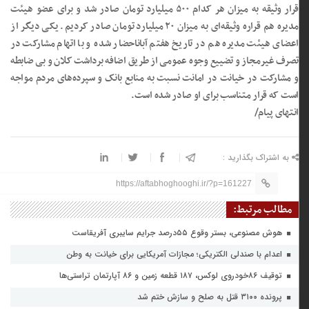
قرار وثیقه به میزان هر کدام ۵۰۰ میلیارد تومان صادر شد و برای عضو هیئت
مدیره هم قراره وثیقه‌ای به میزان ۲۰ میلیارد تومان صادر کردیم. یکی دیگر از
اعضای هیئت مدیره هم در تاریخ هفتم آباناحضار شده و با اتهام مشارکت در
تصرف غیرمجاز و تضییع وجوه عمومی از طریق اضافه برداشت کلان و بی ضابطه
و مشارکت در خیانت در امانت نسبت به منابع بانک و سپرده‌های مردم مواجه
است که قرار متناسب برای او صادر شده است.
انتهای پیام/
به اشتراک بگذارید :
https://aftabhoghooghi.ir/?p=161227
مطالب مرتبط:
هوش مصنوعی، بستر وقوع ۵۵درصد جرایم سایبری آفریقاست
اعدام با صندلی الکتریکی؛ مجازات آمریکایی برای خیانت به وطن
توقیف ۸۶خودروی لوکس، ۱۸۷ قطعه زمین و ۸۶ آپارتمان تراستی‌ها
پرونده ۳۱۰۰ قتل به صلح و سازش ختم شد