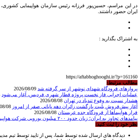
در این مراسم، حسین‌پور فرزانه رئیس سازمان هواپیمایی کشوری، م
ایران حضور داشتند.
به اشتراک بگذارید :
https://aftabhoghooghi.ir/?p=161160
مطالب مرتبط:
پروازهای فرودگاه شهدای نوشهر از سر گرفته شد
2026/08/09
عملیات اجرایی فاز نخست پروژه قطار شهری فردیس، آغاز می‌شود
2026/08/08
هشدار نسبت به وفوع تندباد در تهران
2026/08/08
آغاز پیش‌فروش بلیت بازگشت زائران دهه پایانی صفر از امروز
2026/08/08
فرار هواپیماها از فرودگاه جده عربستان
2026/08/08
پیامدهای تجاوز به ایران؛ زیان حدود ۲۰۰ میلیون یورویی شرکت هواپیمایی مجارستان
نظر خود را ثبت کنید:
دیدگاه های ارسال شده توسط شما، پس از تایید توسط تیم مدی