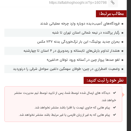
https://aftabhoghooghi.ir/?p=160798
مطالب مرتبط:
فرودگاه‌های آسیب‌دیده دوباره وارد چرخه عملیاتی شدند
رگبار پراکنده در نیمه شمالی استان تهران تا شنبه
بحران جدید بوئینگ؛ این بار ترک‌خوردگی بدنه ۷۳۷ مکس
هشدار تداوم بارش‌های تابستانه و رعدوبرق در ۴ استان تا چهارشنبه
لغو صدها پرواز چین در آستانه ورود توفان «دلفین»
وضعیت اضطراری در چین؛ طوفان سهمگین دلفین سواحل شرقی را درنوردید
نظر خود را ثبت کنید:
دیدگاه های ارسال شده توسط شما، پس از تایید توسط تیم مدیریت منتشر
خواهد شد.
پیام هایی که حاوی تهمت یا افترا باشد منتشر نخواهد شد.
پیام هایی که به غیر از زبان فارسی یا غیر مرتبط باشد منتشر نخواهد شد.