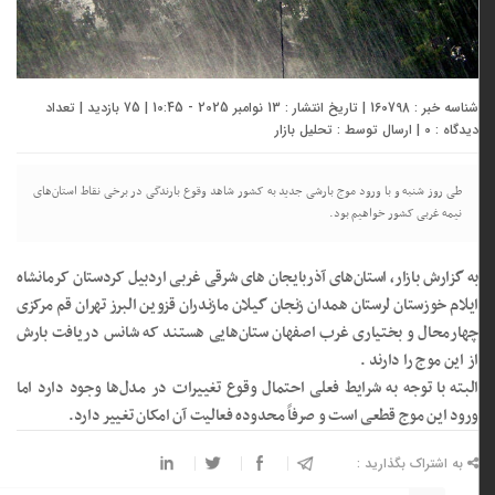
شناسه خبر : 160798 | تاریخ انتشار : 13 نوامبر 2025 - 10:45 | 75 بازدید | تعداد
دیدگاه :
0
| ارسال توسط :
تحلیل بازار
طی روز شنبه و با ورود موج بارشی جدید به کشور شاهد وقوع بارندگی در برخی نقاط استان‌های
نیمه غربی کشور خواهیم بود.
به گزارش بازار، استان‌های آذربایجان‌ های شرقی غربی اردبیل کردستان کرمانشاه
ایلام خوزستان لرستان همدان زنجان گیلان مازندران قزوین البرز تهران قم مرکزی
چهارمحال و بختیاری غرب اصفهان ستان‌هایی هستند که شانس دریافت بارش
از این موج را دارند .
البته با توجه به شرایط فعلی احتمال وقوع تغییرات در مدل‌ها وجود دارد اما
ورود این موج قطعی است و صرفاً محدوده فعالیت آن امکان تغییر دارد.
به اشتراک بگذارید :