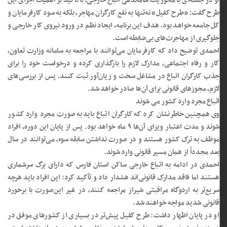
او در جلسه‌ای با محوریت ساماندهی اتباع خارجی، با تأکید بر اهمیت اجرای این
طرح گفت: «طرح کفیل» نه‌تنها به نفع کارگران مهاجر، بلکه به سود کارفرمایان و
کل جامعه خواهد بود. هدف این برنامه، ایجاد نظم در ورود نیروی کار خارجی و
جلوگیری از مهاجرت‌های بی‌ضابطه است.
احمدی توضیح داد که کارفرمایان می‌توانند با مراجعه به سامانه وزارت تعاون،
کار و رفاه اجتماعی، مدارک لازم را بارگذاری کرده و درخواست خود را برای
جذب کارگران اتباع در مشاغل سخت و زیان‌آور ثبت کنند. پس از بررسی‌های
لازم، مجوزهای قانونی برای آن‌ها صادر خواهد شد.
اتباع مجرد وارد کشور می شوند
وی همچنین خاطرنشان کرد که کارگران اتباع باید به‌صورت مجرد وارد کشور
شوند و مدت اعتبار ویزای آن‌ها ۹ ماه خواهد بود. پس از پایان این دوره، افراد
موظف به ترک کشور هستند و در صورت نداشتن سابقه سوء، می‌توانند در سال
بعد مجدداً از همان مسیر قانونی وارد شوند.
احمدی در ادامه به اتباع خارجی ساکن استان فارس که دارای برگ سرشماری
هستند اما فاقد مدارک قانونی‌اند هشدار داد و تأکید کرد: این افراد باید هرچه
سریع‌تر به اردوگاه مراقبتی شیراز مراجعه کنند، در غیر این‌صورت با برخورد
قانونی شدید مواجه خواهند شد.
او در پایان اظهار داشت: طرح کفیل پیش‌تر در بسیاری از کشورهای موفق در