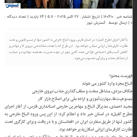
شناسه خبر : 160410 | تاریخ انتشار : 27 اکتبر 2025 - 5:11 | 74 بازدید | تعداد دیدگاه :
0
| ارسال توسط :
گسترش نیوز
با آغاز اجرای «طرح کفیل» در استان فارس، ورود اتباع خارجی به کشور تنها از مسیر قانونی و تحت
نظارت کارفرمایان ایرانی ممکن خواهد بود. این طرح که با هدف ساماندهی نیروی کار مهاجر و
کاهش آسیب‌های اجتماعی طراحی شده، گامی مهم در جهت مدیریت هدفمند مهاجرت و حمایت
از مشاغل سخت و زیان‌آور محسوب می‌شود.
فهرست محتوا
اتباع مجرد وارد کشور می شوند
شکاف مزدی، مشاغل سخت و سقف‌گذاری جذب نیروی خارجی
ممنوعیت‌ها، مهارت‌آموزی و اراده ملی برای اصلاح بازار کار
مجید احمدی، مدیرکل اتباع و مهاجرین خارجی استانداری فارس، از آغاز اجرای
«طرح کفیل» در استان خبر داد و اعلام کرد: از این پس ورود اتباع خارجی به
کشور تنها از طریق سفارت ایران در افغانستان و با دریافت ویزای کارگری تحت
نظارت کارفرمای ایرانی امکان‌پذیر خواهد بود.