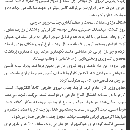
زمینه پذیرش نیروی کار مهاجر اجرا شده و نتایج مثبتی به همراه داشته است.
اجرای این طرح در ایران نیز می‌تواند گامی مؤثر در جهت ساماندهی مهاجرت و
حمایت از بازار کار باشد.
شکاف مزدی، مشاغل سخت و سقف‌گذاری جذب نیروی خارجی
روز گذشته سیدمالک حسینی، معاون توسعه کارآفرینی و اشتغال وزارت تعاون،
کار و رفاه اجتماعی، با اشاره به عدم تمایل نیروی ایرانی به برخی مشاغل، عنوان
کرد: افزایش مستمر تورم و فاصله حداقل مزد با نرخ تورم، شکاف مزدی ایجاد
کرده و جوانان ایرانی در مشاغلی مانند نگهداری مرغداری، دامداری، برداشت
محصول کشاورزی و بخش‌هایی از ساختمانی داوطلب نیستند.
وی افزود: این خلأ باعث ورود نیروی خارجی بدون پرداخت ویزا، بیمه تأمین
اجتماعی یا حوادث شد. اکنون کارفرما با جذب نیروی غیرمجاز، از پرداخت این
عوارض معاف می‌شود که باید متوقف گردد.
معاون وزیر کار اعلام کرد: فرآیند جذب نیروی خارجی کاملاً الکترونیک است.
کارفرما در سامانه اشتغال اتباع خارجی درخواست ثبت می‌کند، تعهد می‌دهد
نیروی جذب‌شده در همان حرفه و خارج از مناطق ممنوعه به‌کار گرفته شود.
شرط اصلی: ثبت آگهی در سامانه جستجوی شغل وزارت کار با اعلام دستمزد و
شرایط؛ اگر نیروی ایرانی داوطلب نباشد، مجوز جذب خارجی صادر می‌شود.
حسینی تأکید کرد: برای جلوگیری از افزایش بی‌رویه، سقف ۲۰۰ هزار نفری برای