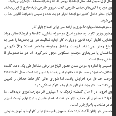
سال اول تعیین شد. سال آینده با بررسی تقاضا و شرایط، سقف بازنگری می‌شود.
وی درباره آگهی‌های جذب خارجی گفت: نیروی خارجی باید خارج از ایران باشد.
اتباع مجاز داخل کشور نیز ابتدا احراز هویت شده و سپس با شرایط قانونی جذب
می‌شوند.
ممنوعیت‌ها، مهارت‌آموزی و اراده ملی برای اصلاح بازار کار
معاون وزیر کار با رد حضور اتباع در حوزه غذایی، کافه‌ها و فروشگاه‌های مواد
غذایی، اظهار کرد: قانون و وزارت کار اجازه فعالیت در این بخش‌ها را حتی به
اتباع مجاز نمی‌دهد. فهرست مشاغل ممنوعه مشخص است؛ مثلاً نگهبانی
ساختمان یا سرایداری مجتمع مسکونی مجوز نمی‌گیرد، اما در ساخت‌وساز تا
سقفی مجاز است.
حسینی با اشاره به مزمن شدن حضور اتباع در برخی مشاغل طی یک دهه، گفت:
شکاف دستمزد و سبد هزینه خانوار این پدیده را دامن زده است. سال گذشته ۴۵
درصد حداقل مزد افزایش یافت، اما شورای عالی کار فقط حداقل را تعیین
می‌کند؛ حداکثر مزد به توافق کارفرما و کارگر بستگی دارد.
وی افزود: در ۴ سال گذشته نزدیک به ۴ میلیون نفر مهارت‌آموزی دیده‌اند، اما
تنها ۱.۲ میلیون نفر جذب بازار کار شدند. شعار «ایران ماهر» برای تربیت نیروی
ماهر متناسب با نیاز بازار است.
حسینی در پایان تأکید کرد: جذب نیروی غیرمجاز برای کارفرما و نیروی خارجی