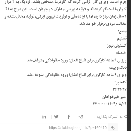
جرم است. ویزای کار الزامی کرده که کارفرما مشخص باشد. نزدیک به ۲ هزار
کارفرما ثبت‌نام کرده‌اند و فرآیند بررسی مدارک در جریان است. این طرح به ۱ تا
۲ سال زمان نیاز دارد، اما با اراده ملی و اولویت نیروی ایرانی، تولید مختل نشده و
عدالت مزدی برقرار خواهد شد.
منبع:
تسنیم
گسترش نیوز
اقتصاد
ویزای ۹ ماهه کارگری برای اتباع افغان؛ ورود خانوادگی متوقف شد
بانک و بیمه
ویزای ۹ ماهه کارگری برای اتباع افغان؛ ورود خانوادگی متوقف شد
کدخبر:
۳۶۳۴۲۷
امیر خیرخواهان
۱۴۰۴/۰۸/۰۴ ۲۳:۰۰:۰۰
به اشتراک بگذارید :
https://aftabhoghooghi.ir/?p=160410