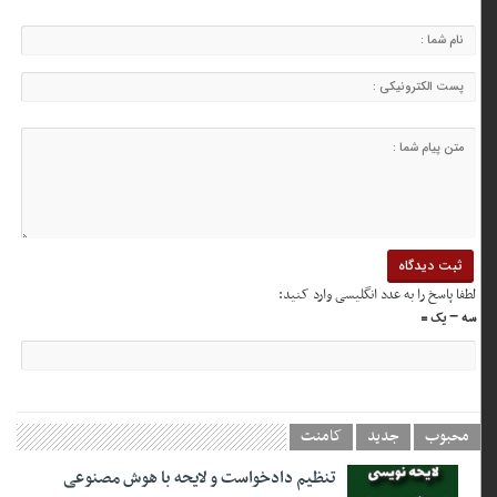
لطفا پاسخ را به عدد انگلیسی وارد کنید:
سه − یک =
محبوب
جدید
کامنت
تنظیم دادخواست و لایحه با هوش مصنوعی