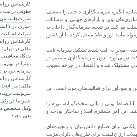
کارشناس رواب
بات، انگیزه سرمایه‌گذاری داخلی را تضعیف
حقوقی در ثبت ت
صورت‌جلسه می‌
ناوری‌های نوین و بازارهای جهانی، و نوسانات
جباری
در
۷ اشت
سلب می‌کند. در نتیجه، سرمایه‌گذار داخلی به
شرکت که باعث 
ولد مانند ارز و طلا منتقل کرده یا از کشور
کارشناس رواب
ملکی در تهران؛ چ
 شده – منجر به افت شدید تشکیل سرمایه ثابت
دادگاه محافظت 
ت درمی‌آورد. بدون سرمایه‌گذاری مستمر در
میترا
در
بهترین 
لیدی مستهلک شده و اقتصاد در چرخه معیوب
سرمایه خود در د
کارشناس رواب
ملکی؛ چرا انتخا
ن و سودآور برای فعالیت‌های مولد است. این
سرنوشت پرونده ر
علیرضا
در
وکیل
با انضباط پولی و مالی سخت‌گیرانه، تورم را
وکیل متخصص می‌
ند. این امر مستلزم اصلاح ساختار بودجه و
تغییر دهد؟
لکانی برای صنایع دانش‌بنیان و زنجیره‌های
هیلات ارزان‌قیمت برای طرح‌های دارای مزیت