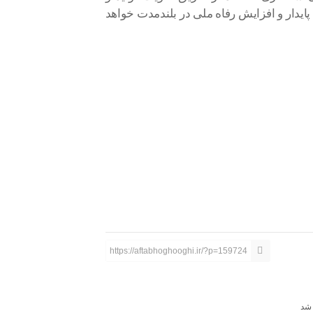
پایدار و افزایش رفاه ملی در بلندمدت خواهد
https://aftabhoghooghi.ir/?p=159724
 شد