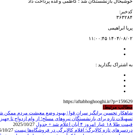
خوشبحال بازنشستگان شد ؛ کاظمی وعده پرداخت داد
کدخبر:
۳۶۳۲۸۴
پریا ابراهیمی
۱۴۰۴/۰۸/۰۲ ۱۱:۰۰:۴۵
به اشتراک بگذارید :
https://aftabhoghooghi.ir/?p=159629
مطالب مرتبط:
شاهکار تحسین برانگیز سران قوا | بهبود وضع معیشت مردم ممکن ش
تسهیلات تازه برای بازنشستگان نیروهای مسلح؛ از وام ازدواج تا جهیزیه ۲۰۰ میلیو
قیمت طلا ۱۸ عیار امروز ۴ آبان اعلام شد + جدول
2025/10/27
دردسرهای تازه کالابرگ؛ اقلام کالابرگی در فروشگاه‌ها نیست
2025/10/27