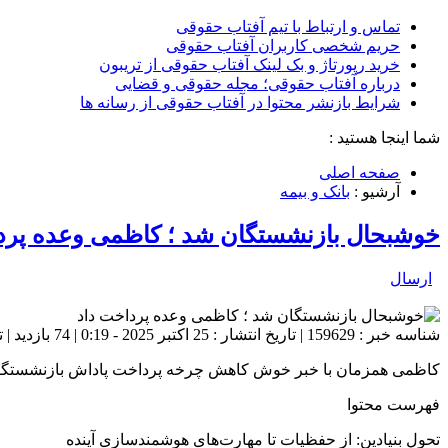
تماس و ارتباط با تیم آفتاب حقوقی
حریم شخصی کاربران آفتاب حقوقی
خرید رپورتاژ و بک لینک آفتاب حقوقی از تریبون
درباره آفتاب حقوقی؛ مجله حقوقی و قضایی
شرایط بازنشر محتوا در آفتاب حقوقی از رسانه ها
شما اینجا هستید :
صفحه اصلی
آرشیو :
بانک و بیمه
خوشبحال بازنشستگان شد ؛ کاظمی وعده پرد
ارسال
شناسه خبر : 159629 | تاریخ انتشار : 25 اکتبر 2025 - 0:19 | 74 بازدید | تعداد دیدگاه :
کاظمی همزمان با خبر خوش کاهش چرخه پرداخت پاداش بازنشستگان به شش ماه، بر لزوم اتصال ۴۰ هزار مربی به «شبکه هوشمند آموزشی» و ا
فهرست محتوا
تحول بنیادین: از حفظیات تا مهارت‌های هوشمندسازی آینده