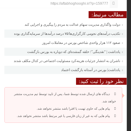
https://aftabhoghooghi.ir/?p=159777
مطالب مرتبط:
دولت واگذاری مدیریت سهام عدالت به مردم را پیگیری و اجرایی کند
تکذیب درآمدهای نجومی کارگزاری‌ها/۷۵ درصد درآمدها از سرمایه‌گذاری بوده
صعود ۱۱۲ هزار واحدی شاخص بورس در معاملات امروز
یادداشت | “نقدینگی”؛ حلقه گمشده‌ای که دوباره به بورس بازگشت
ناشران به انتشار جزئیات هزینه‌کرد مسئولیت اجتماعی در کدال مکلف شدند
یادداشت| بورس در آستانه بازگشت اعتماد
نظر خود را ثبت کنید:
دیدگاه های ارسال شده توسط شما، پس از تایید توسط تیم مدیریت منتشر
خواهد شد.
پیام هایی که حاوی تهمت یا افترا باشد منتشر نخواهد شد.
پیام هایی که به غیر از زبان فارسی یا غیر مرتبط باشد منتشر نخواهد شد.