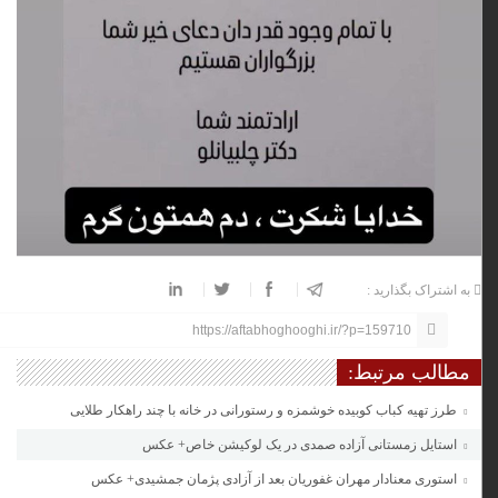
به اشتراک بگذارید :
https://aftabhoghooghi.ir/?p=159710
مطالب مرتبط:
طرز تهیه کباب کوبیده خوشمزه و رستورانی در خانه با چند راهکار طلایی
استایل زمستانی آزاده صمدی در یک لوکیشن خاص+ عکس
استوری معنادار مهران غفوریان بعد از آزادی پژمان جمشیدی+ عکس