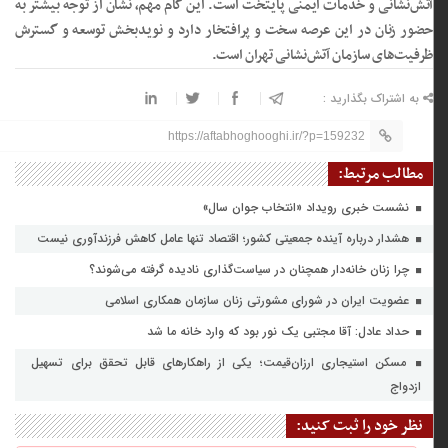
آتش‌نشانی و خدمات ایمنی پایتخت است. این گام مهم، نشان از توجه بیشتر به
حضور زنان در این عرصه سخت و پرافتخار دارد و نویدبخش توسعه و گسترش
ظرفیت‌های سازمان آتش‌نشانی تهران است.
به اشتراک بگذارید :
https://aftabhoghooghi.ir/?p=159232
مطالب مرتبط:
نشست خبری رویداد «انتخاب جوان سال»
هشدار درباره آینده جمعیتی کشور؛ اقتصاد تنها عامل کاهش فرزندآوری نیست
چرا زنان خانه‌دار همچنان در سیاست‌گذاری نادیده گرفته می‌شوند؟
عضویت ایران در شورای مشورتی زنان سازمان همکاری اسلامی
حداد عادل: آقا مجتبی یک نور بود که وارد خانه ما شد
مسکن استیجاری ارزان‌قیمت؛ یکی از راهکارهای قابل تحقق برای تسهیل
ازدواج
نظر خود را ثبت کنید: