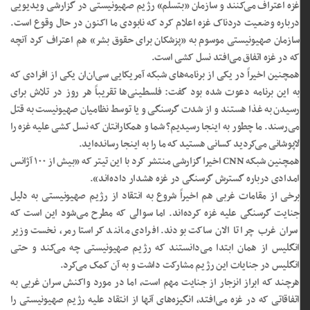
غزه اعتراف می‌کنند و سازمان «بتسلم» رژیم صهیونیستی در گزارشی ویدیویی
درباره وضعیت دردناک غزه اعلام کرد که نابودی ما اکنون در حال وقوع است.
سازمان صهیونیستی موسوم به «پزشکان برای حقوق بشر» هم اعتراف کرد آنچه
که در غزه اتفاق می‌افتد نسل کشی است.
همچنین اخیراً در یکی از برنامه‌های شبکه آمریکایی سی‌ان‌ان یکی از افرادی که
به این برنامه دعوت شده بود گفت: فلسطینی‌ها تقریباً هر روز در تلاش برای
رسیدن به غذا هستند و از شدت گرسنگی و یا توسط نظامیان صهیونیست به قتل
می‌رسند. ما چطور به اینجا رسیدیم؟ شما و همکارانتان که نسل کشی علیه غزه را
لاپوشانی می‌کردید کسانی هستید که ما را به اینجا رسانده‌اید.
همچنین شبکه CNN اخیرا گزارشی منتشر کرد با این تیتر که «بیش از ۱۰۰ آژانس
امدادی درباره گسترش گرسنگی در غزه هشدار داده‌اند».
برخی از مقامات غربی هم اخیراً شروع به انتقاد از رژیم صهیونیستی به دلیل
جنایت گرسنگی علیه غزه کرده‌اند. اما سوالی که مطرح می‌شود این است که
سران غرب چرا تا الان ساکت بودند. افرادی مانند کر استارمر، نخست وزیر
انگلیس از همان ابتدا می‌دانستند که رژیم صهیونیستی چه می‌کند و حتی
انگلیس در جنایات این رژیم مشارکت داشت و به آن کمک می‌کرد.
هرچند که ابراز انزجار از جنایت مهم است، اما در مورد واکنش سران غربی به
اتفاقاتی که در غزه می‌افتد، انگیزه‌های آنها از انتقاد علیه رژیم صهیونیستی را