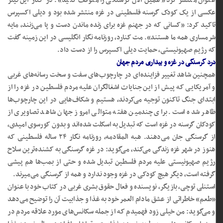
عنوان منتشر کرد «همین الان گرسنگی را متوقف کنید». در کنار این تیتر
عکسی از یک کودک گرسنه فلسطینی در غزه منتشر شده بود و دیلی اکسپرس
تاکید کرد: «کسانی که در جهنم غزه برای زنده ماندن دست و پا می‌زنند، مایه
شرمساری همه ما هستند». مت کنارد، روزنامه نگار انگلیسی در این زمینه گفت
که رژیم صهیونیستی، حمایت دیلی اکسپرس را از دست داد.
درد گرسنگی در غزه و بیداری مردم جهان
همچنین شاهد تغییر فزاینده‌ای در چارچوب‌های سفت و سخت رسانه‌های غربی
و آمریکایی که پیش از این جنایات اشغالگران علیه مردم فلسطین در غزه را از
ابتدای جنگ تاکنون توجیه می‌کردند، هستیم و شکاف‌هایی در این چارچوب‌ها
ظاهر شده است. برای چندمین هفته متوالی امروز جهان شاهد تصاویری از
کودکان گرسنه در غزه است که تبدیل به اسکلت شده‌اند و بدون کورسوی امیدی،
از گرسنگی جان می‌دهند. هبه المقادمه، روزنامه نگار ۲۴ ساله فلسطینی که
هنوز در شهر غزه زندگی می‌کند، می‌گوید: در غزه گرسنگی به کشنده‌ترین سلاح
رژیم صهیونیستی علیه مردم فلسطین تبدیل شده و حتی از بمب‌ها هم پیشی
گرفته است، دیگر هیچ کودکی در غزه وجود ندارد و همه از گرسنگی می‌میرند.
استنلی توچی، بازیگر، نویسنده و فعال حقوق بشری غربی در کتاب خود با عنوان
«طعم» خاطراتی از عشق مادام العمر خود به غذا و جذابیت آن را توضیح می‌دهد
و می‌گوید: من خیلی زود فهمیدم که از جمله سکانس‌های مورد علاقه مردم در