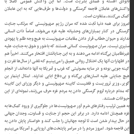
نابودی آهسته و عمدی بشریت است. اما این واکنش عمومی کاملاً با
واکنش‌های عاملان فاجعه گرسنگی و دولت‌ها و طرف‌هایی که به این عاملان
کمک می‌کنند، متفاوت است.
امروز برای همه دنیا ثابت شده که سران رژیم صهیونیستی که مرتکب جنایت
گرسنگی در کنار بمباران‌های وحشیانه علیه غزه می‌شوند، اساساً ذات انسانی
ندارند و حیوان خطاب قرار دادن مقامات صهیونیست به هیچ وجه ظلم یا یهودی
ستیزی نیست. سران صهیونیست کسانی هستند که با شور و شوق به جنایت علیه
غیرنظامیان بی‌گناه ادامه می‌دهند و به این جنایاتشان افتخار می‌کنند. اخیراً هم
در اظهارات آنها یک اختلال روانی عمیق را می‌بینیم که ناشی از سال‌ها نفرت و
کینه جویی بوده و در سایه مصونیتی که غرب و آمریکا به آنها داده‌اند، از انجام
هیچ جنایتی علیه انسان‌های بی‌گناه و بی‌دفاع ابایی ندارند. امثال ایتمار بن
گویر، وزیر تروریست و فاشیست کابینه صهیونیستی و دیگر وزرای این کابینه
که مدام درباره لزوم گرسنگی دادن به مردم غزه حرف می‌زنند، نمونه‌ای از این
حیوانات هستند.
به همین ترتیب رفتارهای شرم آور صهیونیست‌ها در جلوگیری از ورود کمک‌ها به
غزه همچنان ادامه دارد. در برابر این حجم از جنایت و قساوت، وجدان جهانی
در حال بیدار شدن است تا توجه جهانیان را جلب کند و خواستار پایان دادن به
این فاجعه شود. امروز مردم را در سراسر پایتخت‌های اروپایی و آمریکا می‌بینیم