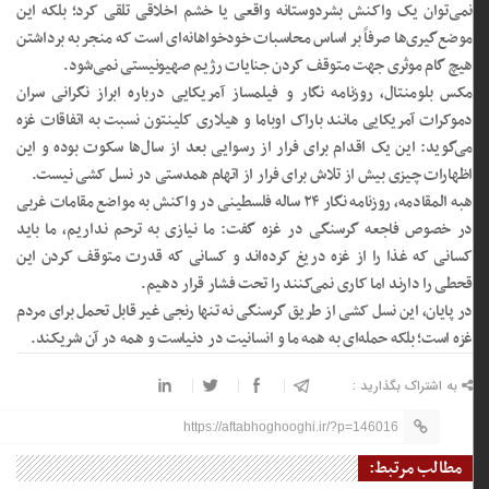
نمی‌توان یک واکنش بشردوستانه واقعی یا خشم اخلاقی تلقی کرد؛ بلکه این
موضع‌گیری‌ها صرفاً بر اساس محاسبات خودخواهانه‌ای است که منجر به برداشتن
هیچ گام موثری جهت متوقف کردن جنایات رژیم صهیونیستی نمی‌شود.
مکس بلومنتال، روزنامه نگار و فیلمساز آمریکایی درباره ابراز نگرانی سران
دموکرات آمریکایی مانند باراک اوباما و هیلاری کلینتون نسبت به اتفاقات غزه
می‌گوید: این یک اقدام برای فرار از رسوایی بعد از سال‌ها سکوت بوده و این
اظهارات چیزی بیش از تلاش برای فرار از اتهام همدستی در نسل کشی نیست.
هبه المقادمه، روزنامه نگار ۲۴ ساله فلسطینی در واکنش به مواضع مقامات غربی
در خصوص فاجعه گرسنگی در غزه گفت: ما نیازی به ترحم نداریم، ما باید
کسانی که غذا را از غزه دریغ کرده‌اند و کسانی که قدرت متوقف کردن این
قحطی را دارند اما کاری نمی‌کنند را تحت فشار قرار دهیم.
در پایان، این نسل کشی از طریق گرسنگی نه تنها رنجی غیر قابل تحمل برای مردم
غزه است؛ بلکه حمله‌ای به همه ما و انسانیت در دنیاست و همه در آن شریکند.
به اشتراک بگذارید :
https://aftabhoghooghi.ir/?p=146016
مطالب مرتبط: