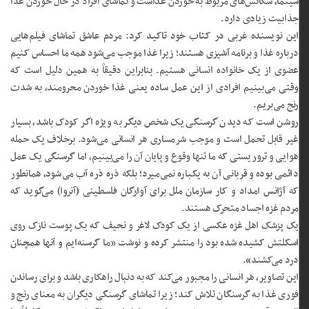
سینما، سکانس‌های مربوط به خوردن غذاست و تماشای افراد در حال خوردن غذا
جذابیت زیادی دارد.
این نویسنده غربی در کتاب خود تاکید کرد: مردم عاشق تماشای فیلم‌هایی
درباره غذا و برنامه آشپزی هستند؛ زیرا غذا موجب می‌شود همه ما احساس کنیم
عضوی از یک خانواده انسانی هستیم. بنابراین دقیقاً به همین دلیل است که
وقتی می‌بینیم افرادی از این عمل ساده یعنی غذا خوردن محرومند، به شدت
رنج می‌بریم.
روشن است که دیدن گرسنگی یک شخص دیگر به ویژه اگر کودک باشد، بسیار
غیر قابل تحمل است و موجب شرمساری هر انسانی می‌شود. برخلاف یک حمله
هوایی و تروریستی که ما تنها وقوع و پایان آن را می‌بینیم، اما گرسنگی یک عمل
دائمی بوده و قربانی آن به یکباره نمی‌میرد؛ بلکه ذره ذره آب می‌شود، همانطور
که آژانس امداد و کار سازمان ملل برای آوارگان فلسطینی (آنروا) می‌گوید که
مردم غزه اجساد متحرک هستند.
یک پزشک اهل غزه عکسی از یک کودک لاغر و نحیف که یک پوست نازک روی
اسکلتش کشیده شده بود را منتشر کرده و نوشت «ما گرسنه‌ایم و آنها همچنان
درد می‌کشند».
این تصاویر، هر انسانی را مجبور می‌کند که به دنبال راهکاری باشد و برای رساندن
فوری غذا به گرسنگان تلاش کند؛ زیرا تماشای گرسنگی دیگران به معنای رنج و