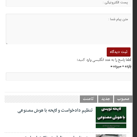
لطفا پاسخ را به عدد انگلیسی وارد کنید:
یازده + سیزده =
محبوب
جدید
کامنت
تنظیم دادخواست و لایحه با هوش مصنوعی