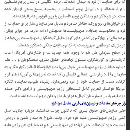
که برای حمایت از غزه به میدان آمده‌اند. مردم انگلیس در لندن پرچم فلسطین
را برافراشته‌اند و در برزیل پرچم فلسطین بر مجسمه مسیح منجی آویزان شده
است. در شیکاگو هم رانندگان پرچم فلسطین را روی اتوبوس‌ها برافراشته‌اند.
در خیابان‌های نیویورک، تظاهرات مردم مقابل مقر سازمان ملل برای حمایت از
غزه و محکومیت جنایات صهیونیست‌ها همچنان ادامه دارد. در جزایر یونان،
مردم مانع از پهلوگیری کشتی‌های کروز حامل گردشگران صهیونیست می‌شوند و
در بلژیک دو نظامی صهیونیست به اتهام جنایات جنگی دستگیر شده‌اند.
در سطح سازمان ملل هم با وجود همه تهدیدات و فشارهای آمریکا، اغلب
کارشناسان و گزارشگران، مسئول نهادهای حقوق بشری، سخنگویان و … علنا
درباره جنایات رژیم صهیونیستی حرف می‌زنند و فرانچسکا آلبانیز، گزارشگر ویژه
سازمان ملل در اراضی اشغالی فلسطین که تحت تحریم‌های آمریکا هم قرار
گرفته، دست از حمایت خود از غزه برنمی‌دارد. رشیده طلیب، نماینده کنگره
آمریکا خواستار تحریم کامل تسلیحاتی رژیم صهیونیستی و آزادی دکتر حسام
ابوصفیه، رئیس بیمارستان کمال عدوان غزه از زندان صهیونیست‌ها شده است.
راز چرخش مقامات و تریبون‌های غربی مقابل درد غزه
حتی سازمان‌های حقوق بشری که تاکنون جرات نداشتند درباره جنایت نسل
کشی رژیم صهیونیستی علیه غزه حرف بزنند، شروع به بیدار شدن و بازیابی
انسانیت خود کرده‌اند. حتی نهادهای صهیونیستی هم به جنایات این رژیم علیه