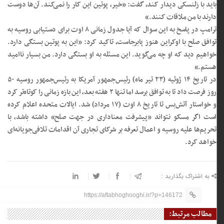
باید با زلنسکی دیدار کند، گفت: «خیر، پوتین این کار را نمی‌کند. آن‌ها دوست
دارند با من ملاقات کنند.»
ترامپ در پاسخ به این سوال که آیا جدول زمانی ۸ اوت برای دستیابی روسیه به
توافق صلح با اوکراین هنوز پابرجاست، تاکید کرد: «این به پوتین بستگی دارد.
خواهیم دید که او چه می‌گوید. این مسئله به او بستگی دارد. من بسیار ناامید
هستم.»
در تاریخ ۱۴ ژوئیه (۲۳ تیر ماه) رئیس‌جمهور آمریکا به رئیس‌جمهور روسیه ۵۰
روز فرصت داد تا به توافق برسد اما تنها ۲ هفته بعد، این بازه زمانی را کوتاه‌تر کرد
و خواستار آتش‌بس تا تاریخ ۸ اوت (۱۷ مرداد) شد. ایالات متحده اعلام کرده
است اگر مسکو نتواند «پیشرفت معناداری در جهت صلح» داشته باشد، با
تحریم‌ها علیه روسیه و اعمال تعرفه بر شرکای تجاری آن اقدامات تلافی‌جویانه‌ای
خواهد کرد.
به اشتراک بگذارید :
https://aftabhoghooghi.ir/?p=146172
مطالب مرتبط: