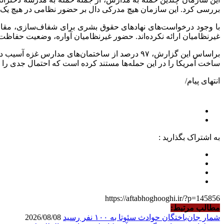
بررسی کرد. این سازمان هیچ مدرکی دال بر حضور نظامی در هیچ یک از این ۲ مکان پیدا نکرد و به این نتیجه رسید که هر ۲ حمله براساس قوانین بین‌المللی بشردوستانه، غیرقانونی و بدون
با وجود درخواست‌های نهاد‌های حقوق بشری برای شفاف‌سازی، مقام
غیرنظامیان ارائه نکرده‌اند. حضور غیرنظامیان آواره، وضعیت حفاظت
ساخت آمریکا را در این حمله‌ها مستند کرده است که احتمال جدی را در
انتهای پیام/
به اشتراک بگذارید :
https://aftabhoghooghi.ir/?p=145856
مطالب مرتبط:
شمار جان‌باختگان حوادث سئوتا به ۱۰۰ نفر رسید
2026/08/08