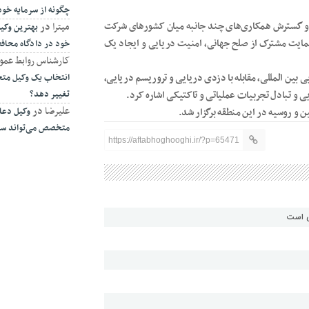
چگونه از سرمایه خو
 و گسترش همکاری‌های چند جانبه میان کشور‌های شرکت
میترا
در
بهترین وکیل
حمایت مشترک از صلح جهانی، امنیت دریایی و ایجاد یک
خود در دادگاه محا
کارشناس روابط عمو
بین المللی، مقابله با دزدی دریایی و تروریسم دریایی،
انتخاب یک وکیل متخ
 و تبادل تجربیات عملیاتی و تاکتیکی اشاره کرد.
تغییر دهد؟
علیرضا
در
وکیل دعا
متخصص می‌تواند سرن
https://aftabhoghooghi.ir/?p=65471
ی است