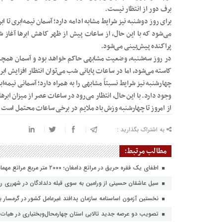
برف دور از انتظار نیست.
برای روز دوشنبه نیز شرایط مشابه ادامه دارد؛ آسمان نیمه‌ابری تا 
می‌شود که با این حال، از ساعات پیش از ظهر کاهش ابرها آغاز شده
پراکنده پیش‌بینی می‌شود.
در روز سه‌شنبه، وضعیت مشابهی حاکم خواهد بود و آسمان همچنان نی
کاسته می‌شود، اما در ساعات پایانی شب می‌توان انتظار افزایش ابر
چهارشنبه نیز شرایط نسبتاً مشابهی را به همراه دارد؛ آسمانی نیمه
وجود دارد. با این حال، انتظار می‌رود در ساعات عصر از میزان ابره
از امروز تا چهارشنبه وزش باد ملایم در برخی ساعات محتمل است و
به اشتراک بگذارید :
مطالب مرتبط:
اطفای یک فقره حریق در مراتع دامغان؛ ۲۰۰۰ متر مربع مراتع مهماندویه سوخت
سیل عاشقان حسینی از ورامین به سوی قبله دلدادگان در شهرری رو
نخستین آزمون اساسنامه سازمان پدافند غیرعامل کشور در گرمسار بر
تصویب دو عرصه جدید تالابی استان چهارمحال‌وبختیاری در هیات 