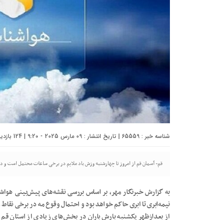
شناسه خبر : 65559 | تاریخ انتشار : 09 مارس 2025 - 9:20 | 124 بازدید | تعداد دیدگاه :
قم- آسمان قم از امروز تا چهارشنبه وزش باد ملایم در برخی ساعات محتمل است و دم
به گزارش خبرنگار مهر، بر اساس بررسی نقشه‌های پیش‌بینی هواش
نیمه‌ابری تا ابری حاکم خواهد بود و احتمال وقوع مه در برخی نقاط 
از بعدازظهر یکشنبه بارش باران در بخش‌های زیادی از استان قم پ