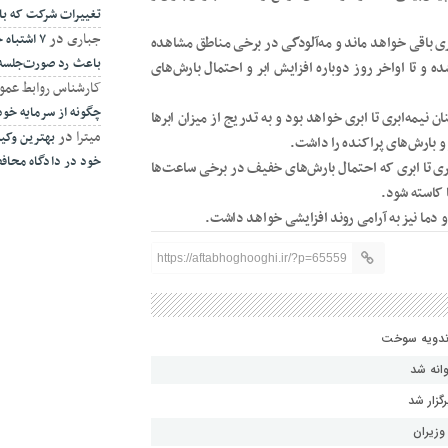
تغییرات شرکت که ب
جباری
در
۷ اشتبا
ابری باقی خواهد ماند و مه‌آلودگی در برخی مناطق مشاهده
باعث رد صورت‌جلسه
 و تا اواخر روز دوباره افزایش ابر و احتمال بارش‌های
کارشناس روابط عمو
چگونه از سرمایه خو
مه‌ابری تا ابری خواهد بود و به تدریج از میزان ابرها
میترا
در
بهترین وکیل
 و بارش‌های پراکنده را داشت.
خود در دادگاه محا
‌ابری تا ابری که احتمال بارش‌های خفیف در برخی ساعت‌ها
ا کاسته شود.
 دما نیز به آرامی روند افزایشی خواهد داشت.
https://aftabhoghooghi.ir/?p=65559
انه شد
گزار شد
وزیران