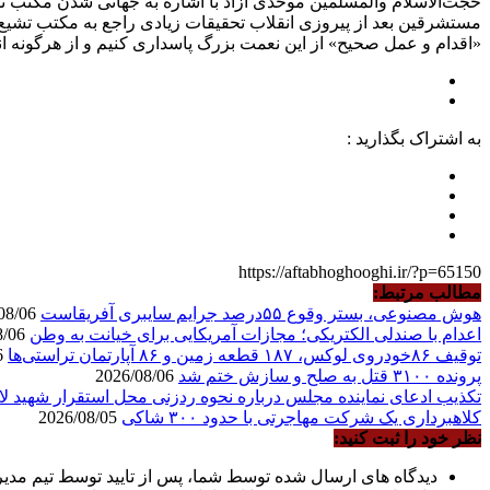
حجت‌الاسلام والمسلمین موحدی آزاد با اشاره به جهانی شدن مکتب ت
مستشرقین بعد از پیروزی انقلاب تحقیقات زیادی راجع به مکتب تشیع ا
«اقدام و عمل صحیح» از این نعمت بزرگ پاسداری کنیم و از هرگونه 
به اشتراک بگذارید :
https://aftabhoghooghi.ir/?p=65150
مطالب مرتبط:
هوش مصنوعی، بستر وقوع ۵۵درصد جرایم سایبری آفریقاست
2026/08/06
اعدام با صندلی الکتریکی؛ مجازات آمریکایی برای خیانت به وطن
2026/08/06
توقیف ۸۶خودروی لوکس، ۱۸۷ قطعه زمین و ۸۶ آپارتمان تراستی‌ها
2026/08/06
پرونده ۳۱۰۰ قتل به صلح و سازش ختم شد
2026/08/06
تکذیب ادعای نماینده مجلس درباره نحوه ردزنی محل استقرار شهید لا
کلاهبرداری یک شرکت مهاجرتی با حدود ۳۰۰ شاکی
2026/08/05
نظر خود را ثبت کنید:
دیدگاه های ارسال شده توسط شما، پس از تایید توسط تیم مدی