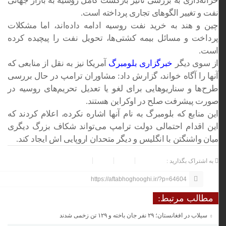
خزانه‌داری به بررسی تأثیر بازگشت کامل روسیه به بازار جهانی
نفت و تغییر الگوهای تجاری پرداخته است.
چین و هند به خرید نفت روسیه ادامه داده‌اند، اما مشکلات
پرداخت و مسائل بیمه کشتی‌ها، تحویل نفت را پیچیده کرده
است.
از سوی دیگر
خبرگزاری بلومبرگ
آمریکا نیز به نقل از منابعی که
آنها را آگاه خواند، گزارش داد: مشاوران ترامپ در حال بررسی
طرح‌ها و سناریوهایی برای لغو یا تعدیل تحریم‌های روسیه در
صورت پیشرفت صلح در اوکراین هستند.
این منابع که بلومبرگ به نام آنها اشاره نکرده، اعلام کردند که
این اقدام احتمالی دولت ترامپ می‌تواند شکاف بزرگ دیگری
میان واشنگتن با انگلیس و دیگر متحدان اروپایی
اش
ایجاد کند.
به اشتراک بگذارید :
https://aftabhoghooghi.ir/?p=64604
مطالب مرتبط:
سیلاب در افغانستان؛ ۲۹ نفر جان باخته و ۱۲۹ تن زخمی شدند