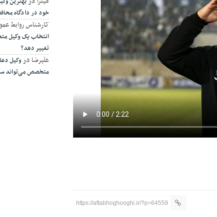
میترا
در
بهترین وکیل
خود در دادگاه محا
کارشناس روابط عمو
انتخاب یک وکیل متخ
تغییر دهد؟
علیرضا
در
وکیل دعا
متخصص می‌تواند سرن
https://aftabhoghooghi.ir/?p=64559