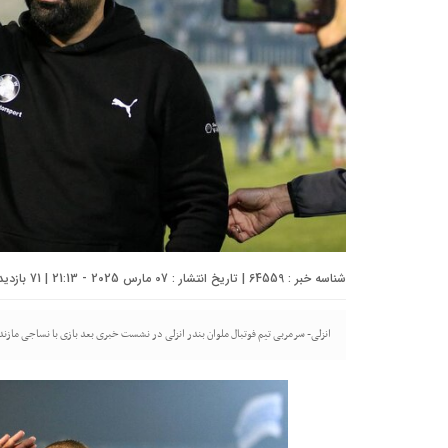
شناسه خبر : 64559 | تاریخ انتشار : 07 مارس 2025 - 21:13 | 71 بازدید | تعداد دیدگاه :
انزلی- سرمربی تیم فوتبال ملوان بندر انزلی در نشست خبری بعد بازی با نساجی ماز