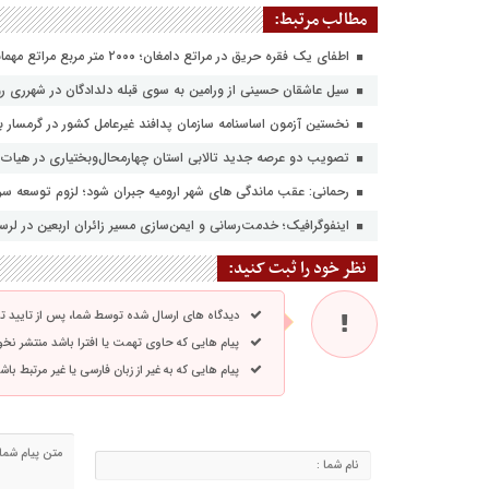
مطالب مرتبط:
اطفای یک فقره حریق در مراتع دامغان؛ ۲۰۰۰ متر مربع مراتع مهماندویه سوخت
سیل عاشقان حسینی از ورامین به سوی قبله دلدادگان در شهرری رو
نخستین آزمون اساسنامه سازمان پدافند غیرعامل کشور در گرمسار بر
تصویب دو عرصه جدید تالابی استان چهارمحال‌وبختیاری در هیات 
رحمانی: عقب ماندگی های شهر ارومیه جبران شود؛ لزوم توسعه سر
اینفوگرافیک؛ خدمت‌رسانی و ایمن‌سازی مسیر زائران اربعین در لرس
نظر خود را ثبت کنید:
دیدگاه های ارسال شده توسط شما، پس از تایید 
پیام هایی که حاوی تهمت یا افترا باشد منتشر نخ
پیام هایی که به غیر از زبان فارسی یا غیر مرتبط ب