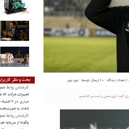
بحث و نظر کاربران
0
| ارسال توسط :
مهر نیوز
کارشناس روابط عمو
تغییرات شرکت که ب
ندران گفت: بازی سختی را پشت سر گذاشتیم.
جباری
در
۷ اشتبا
باعث رد صورت‌جلسه
کارشناس روابط عمو
چگونه از سرمایه خو