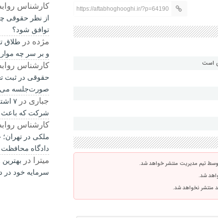
کارشناس رواب
https://aftabhoghooghi.ir/?p=64190
از نظر حقوقی چی
توافق شود؟
مژده
در
طلاق ت
و بر سر چه موار
ی است
کارشناس رواب
حقوقی در ثبت ت
صورت‌جلسه می‌
جباری
در
۷ اشت
شرکت که باعث 
کارشناس رواب
ملکی در تهران؛ چ
دادگاه محافظت 
میترا
در
بهترین 
توسط تیم مدیریت منتشر خواهد شد.
سرمایه خود در د
واهد شد.
اشد منتشر نخواهد شد.