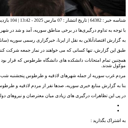
شناسه خبر : 64382 | تاریخ انتشار : 07 مارس 2025 - 13:42 | 104 بازدید | تعداد دیدگاه :
با توجه به تداوم درگیری‌ها در برخی مناطق سوریه، آمد و شد در ش
به گزارش اقتصادآنلاین به نقل از ایرنا، خبرگزاری رسمی سوریه (سانا) اعلام کرد که
طبق این گزارش، تنها کسانی که می خواهند در نماز جمعه شرکت کنند 
همچنین تمام امتحانات دانشکده های دانشگاه طرطوس که قرار بود 
موکول شدند.
مردم غرب سوریه از جمله شهرهای لاذقیه و طرطوس پنجشنبه شب به 
بنا به گزارش منابع خبری سوریه، صدها نفر از مردم لاذقیه و طرط
در پی این تظاهرات درگیری های زیادی میان معترضان و نیروهای دول
به اشتراک بگذارید :