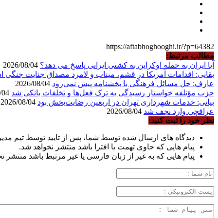
https://aftabhoghooghi.ir/?p=64382
مطالب مرتبط:
آیا ایران به حمله اوکراین به کشتی ایرانی پاسخ می دهد؟
2026/08/04
بقایی: اقدامات آمریکا در قشم، میناب و لامرد مصداق جنایت جنگی 
عارف: حل مسائل فرهنگی با بخشنامه پیش نمی‌رود
2026/08/04
حزب مؤتلفه خواستار رسیدگی به ترک فعل‌ها و تخلفات بانکی شد
2026/08/04
بیاتی: خدمات شهرداری تهران در اربعین رضایت‌بخش بود
2026/08/04
عراقچی وارد نجف شد
2026/08/04
نظر خود را ثبت کنید:
دیدگاه های ارسال شده توسط شما، پس از تایید توسط تیم مدی
پیام هایی که حاوی تهمت یا افترا باشد منتشر نخواهد شد.
پیام هایی که به غیر از زبان فارسی یا غیر مرتبط باشد منتشر ن