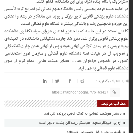
استراتژیک با نگاه آینده
نگرانه
برای این دانشکده اقدام کنند.
در ادامه جلسه فرید محسنی رئیس دانشگاه علوم قضائی نیز تصریح کرد: تأسیس
دانشکده علوم پزشکی قانونی کاری بزرگ و رویدادی ماندگار در رشد و اعتلای
این حوزه و همچنین رشد و بالندگی بیشتر دانشگاه علوم قضائی است.
گفتنی است؛ در این جلسه که با حضور اعضای شورای سیاستگذاری دانشکده
علوم پزشکی قانونی برگزار شد، مقرر شد چارت تشکیلاتی دانشکده در کمیته‌ای
مورد بررسی و در مدت کوتاهی نهایی شود و پس از نهایی شدن چارت تشکیلاتی
و تصویب آن در هیئت امنا دانشگاه علوم قضائی و سازمان امور استخدامی
کشور، در خصوص فراخوان جذب اعضای هیئت علمی اقدام لازم از سوی
دانشگاه علوم قضائی به عمل آید.
به اشتراک بگذارید :
https://aftabhoghooghi.ir/?p=63427
مطالب مرتبط:
دستیار هوشمند قضایی به کمک قاضی پرونده قتل آمد
اژه‌ای: خبرنگار متعهد، هم‌سنگر رزمندگان پشت لانچر است
تأیید ربایش و قتل حمیدرضا رجب‌زاده