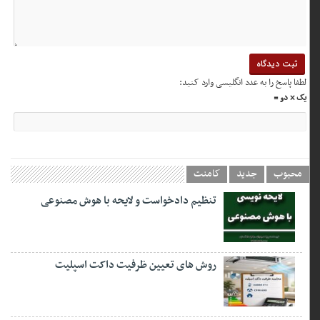
لطفا پاسخ را به عدد انگلیسی وارد کنید:
یک × دو =
محبوب
جدید
کامنت
تنظیم دادخواست و لایحه با هوش مصنوعی
روش های تعیین ظرفیت داکت اسپلیت