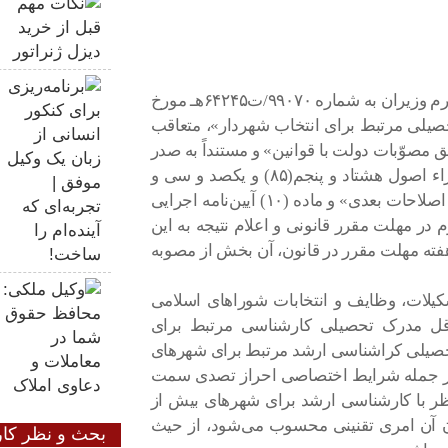
با احترام بازگشت به رونوشت تصویب‌نامه هیأت محترم وزیران به شماره ۹۹۰۷۰/ت۶۴۲۴۵هـ مورخ
‌های تحصیلی مرتبط برای انتخاب شهردار»، متعاقب
 مصوّبات دولت با قوانین» و مستنداً به صدر
ماده واحده و تبصره (۴) الحاقی به «قانون نحوه اجراء اصول هشتاد و پنجم(۸۵) و یکصد و سی و
هشتم (۱۳۸) قانون اساسی‌ جمهوری اسلامی ایران و اصلاحات بعدی» و ماده (۱۰) آیین‌نامه اجرایی‌
در مهلت مقرر‌ قانونی و اعلام نتیجه به این
فته مهلت مقرر در ‌قانون، آن بخش از مصوبه
» بند «پ» ماده (۱۰۹) قانون تشکیلات، وظایف و انتخابات شوراهای اسلامی
دی که «حداقل مدرک تحصیلی کارشناسی مرتبط برای
و حداقل مدرک تحصیلی کراشناسی ارشد مرتبط برای شهرهای
ز استان‌ها را از جمله شرایط اختصاصی احراز تصدی سمت
اظر با کارشناسی ارشد برای شهرهای بیش از
زودن آن امری تقنینی محسوب می‌شود، از حیث
بحث و نظر کار