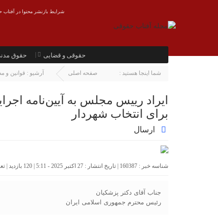
شرایط بازنشر محتوا در آفتاب ح
حقوقی و قضایی
حقوق مدن
شما اینجا هستید :
صفحه اصلی
آرشیو :
قوانین و م
ایراد رییس مجلس به آیین‌نامه اجر
برای انتخاب شهردار
ارسال
شناسه خبر : 160387 | تاریخ انتشار : 27 اکتبر 2025 - 5:11 | 120 بازدید | تعداد دیدگاه :
جناب آقای دکتر پزشکیان
رئیس محترم جمهوری اسلامی ایران