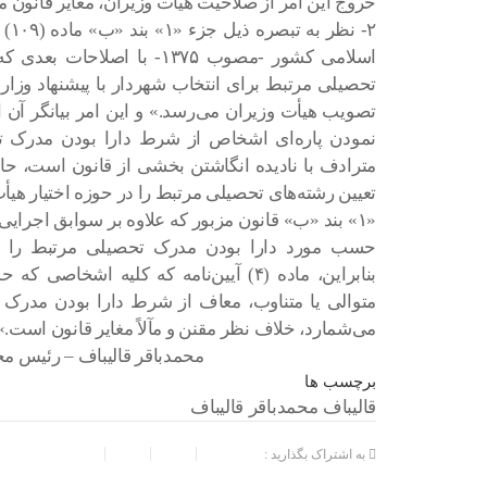
خروج این امر از صلاحیت هیأت وزیران، مغایر قانون م
۲- 
اسلامی کشور -مصوب ۱۳۷۵- با ا
تحصیلی مرتبط برای انتخاب شهردار با پیشنهاد وزار
تصویب هیأت وزیران می‌رسد.» و این امر بیانگر آن
نمودن پاره‌ای اشخاص از شرط دارا بودن مدرک تحص
مترادف با نادیده انگاشتن بخشی از قانون است، حال
تعیین رشته‌های تحصیلی مرتبط را در حوزه اختیار هیأت 
حسب مورد دارا بودن مدرک تحصیلی مرتبط را بر
بنابراین، ماده (۴) آیین‌نامه که کلیه
متوالی یا متناوب، معاف از شرط دارا بودن مدرک تح
می‌شمارد، خلاف نظر مقنن و مآلاً مغایر قانون است.»
محمدباقر قالیباف – رئیس 
برچسب ها
قالیباف محمدباقر قالیباف
به اشتراک بگذارید :