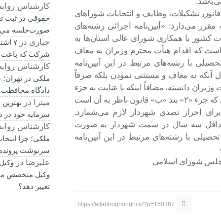
ی‌باشد.
کارشناس رواب
نظر به تبصره ذیل جزء «۱» بند «ب» ماده (۱۰۹) قانون تشکیلات، وظایف و انتخابات شوراهای
حقوقی در ثبت ت
صلاحات بعدی که مقرر می‌دارد: «آیین‌نامه اجرائی رشته‌های
صورت‌جلسه می‌
ت کشور با همکاری شورای عالی استان‌ها به
جباری
در
۷ اشت
 است که اقدام هیأت محترم وزیران به معاف
شرکت که باعث 
یلی با رشته‌های مرتبط در این آیین‌نامه
کارشناس رواب
 آنکه نه معاف و مستثنی نمودن بلکه صرفاً
ملکی در تهران؛ چ
وزیران دانسته، مضافاً اینکه با عنایت به جزء
دادگاه محافظت 
«۱» بند «ب» قانون مزبور که علاوه بر سوابق اجرایی که جزء «۲» بند «ب» قانون ناظر به آن است
میترا
در
بهترین 
ای احراز تصدی شهردار لازم می‌شمارد.
سرمایه خود در د
 اشخاصی که حداقل سه سال در سمت شهردار به صورت
کارشناس رواب
صیلی با رشته‌های مرتبط در این آیین‌نامه
ملکی؛ چرا انتخا
سرنوشت پرونده ر
مجلس شورای اسلامی
علیرضا
در
وکیل
وکیل متخصص می‌
تغییر دهد؟
https://aftabhoghooghi.ir/?p=160387