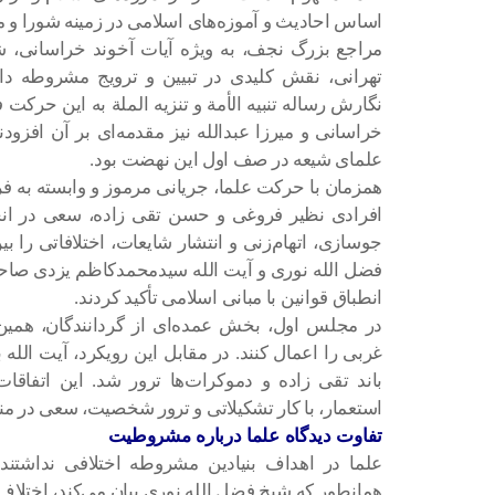
اساس احادیث و آموزه‌های اسلامی در زمینه شورا 
مراجع بزرگ نجف، به ویژه آیات آخوند خراسانی، شی
تهرانی، نقش کلیدی در تبیین و ترویج مشروطه داش
نگارش رساله تنبیه الأمة و تنزیه الملة به این حرک
خراسانی و میرزا عبدالله نیز مقدمه‌ای بر آن افزود
علمای شیعه در صف اول این نهضت بود.
همزمان با حرکت علما، جریانی مرموز و وابسته به ف
افرادی نظیر فروغی و حسن تقی زاده، سعی در ان
جوسازی، اتهام‌زنی و انتشار شایعات، اختلافاتی را بی
فضل الله نوری و آیت الله سیدمحمدکاظم یزدی صا
انطباق قوانین با مبانی اسلامی تأکید کردند.
در مجلس اول، بخش عمده‌ای از گردانندگان، همین 
غربی را اعمال کنند. در مقابل این رویکرد، آیت الله
باند تقی زاده و دموکرات‌ها ترور شد. این اتفاقا
استعمار، با کار تشکیلاتی و ترور شخصیت، سعی در
تفاوت دیدگاه علما درباره مشروطیت
علما در اهداف بنیادین مشروطه اختلافی نداشتن
همانطور که شیخ فضل الله نوری بیان می‌کند، اختلاف ا