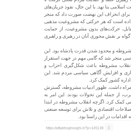
لت اسلامی بنا نهد. با این حال، نفوذ جریان‌های
ی برای انحراف این نهضت صورت داد که منجر
 داده است که هر حرکتی که مشروعیت مذهبی
قابل، حرکت‌های بدون مشروعیت، از حمایت
 گواه بر نقش محوری آنان در رهبری و راهبری
شروطه و محدود شدن قدرت پادشاه بود. این
سی منجر شد که گامی مهم در جهت استقرار
نقلاب مشروطه باعث شکل‌گیری احزاب و
ری و افزایش آگاهی سیاسی مردم شد. این
داره کشور کمک کرد.
ه همراه داشت. ظهور ادبیات مشروطه، گسترش
، از جمله این تحولات بودند. این امر به
کمک کرد. اگرچه انقلاب مشروطه در ابتدا
از اصلاحات اقتصادی و تلاش برای توسعه صنعتی
 اقدامات در این راستا بود.
https://aftabhoghooghi.ir/?p=145139