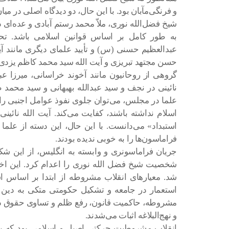
و فرنگی‌مآبان بود. با این حال، دو دیدگاه اصلی در 
شیخ فضل‌الله نوری، ملاّ محمد رستم آبادی و عده‌ای دی
به طور کامل بر اساس قوانین اسلامی باشد. 
عبدالعظیم حسنی (س) و تأیید علمای دیگری مانند آیت
حسن مجتهد تبریزی و آیت الله سید محمد کاظم یزدی د
گروهی از روحانیون مانند آخوند خراسانی، میرزا ع
نائینی در نجف و سید عبدالله بهبهانی و سید محمد ط
علما در مجلس، می‌توان جلوی نفوذ عوامل اجنبی را گ
اسلام نداشته باشند، کفایت می‌کند. آیت الله نائی
استبداد» می‌دانست. با این حال، این دسته از عل
فراماسون‌ها را به خوبی ندیده بودند.
جریان فراماسونری و وابسته به انگلیس، از این شکا
شخصیت شیخ فضل الله نوری را اعدام کرد. این اخت
شد. معیارهای انقلاب مشروطه از ابتدا بر اساس اسل
استعمار در جامعه و تشکیل حکومتی متکی به دین و
مشروطه، حاکمیت قانون، رفع ظلم و تساوی حقوق در م
و نهج‌البلاغه اثبات می‌شدند.
انقلاب مشروطیت حرکتی اصیل و اسلامی بود که با