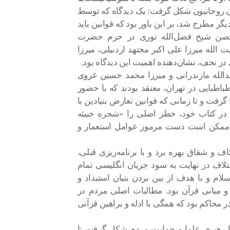
میان روحانیون شکل گرفت: یک دیدگاه که توسط
گر مطرح شد، بر این باور بود که قوانین باید
تحصن شیخ فضل‌الله نوری در حرم حضرت
 الله میرزا علی اکبر مجتهد اردبیلی، میرزا
ر نجف، نشان‌دهنده اهمیت این دیدگاه بود.
بدالله مازندرانی و میرزا محمد حسین غروی
باطبایی در تهران، معتقد بودند که با حضور
رفت و تا زمانی که قوانین تعارض بنیادین با
نی در کتاب خود، خطر اصلی را «شجره خبیثه
ما ممکن است دست مرموز عوامل استعمار و
ف و شقاق بهره برد و با برنامه‌ریزی قبلی،
لاف در نهایت به سود جریان انگلیسی تمام
ام و با هدف از بین بردن بنیان استبداد و
 مبانی قرآن بود. مطالبات اصلی مردم در
حاکم بود که همگی با ادله و براهین قرآنی
 رهبری علما و حمایت مردم شکل گرفت تا