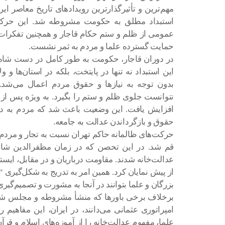
مهم‌ترین و تأثیرگذارترین رویدادهای تاریخ معاصر ا
استبداد مطلق به حکومت مشروطه شد. این حرکت
عمومی از ظلم و ستم حکام قاجار و همچنین تفکرات 
حمایت گسترده علما و مردم به ثمر نشست.
در دوران قاجار، حکومت به طور کامل در دست شاه بو
این استبداد نه تنها در پایتخت، بلکه در استان‌ها و و
بدون توجه به نیازها و حقوق مردم اعمال می‌شد. 
نتوانست جلوی ظلم و ستم را بگیرد. به ویژه پس از 
افزایش یافت. این وضعیت باعث شد که مردم به دنب
حقوق و بازگرداندن عدالت به جامعه.
حرکت‌های ظالمانه حاکم تهران نسبت به تجار و مردم،
قم شد. در این تحصن که در زمان مظفرالدین شا
عدالت‌خانه شدند. مقاومت درباریان و در مقابل، ایس
از پیش نمایان کرد. همین امر به تدریج به شکل‌گیری
بزرگان و علما بتوانند در آنجا به مشورت و تصمیم‌گیری 
برخلاف برخی باورها که منشأ مشروطه و مجلس شورا
امپراتوری عثمانی می‌دانند، در ایران، این مفاهیم
علما، مفهوم عدالت‌خانه را از آموزه‌های اسلام و ق