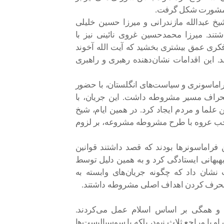
و مشورت شکل گرفت.
خ عبدالله مازندرانی و میرزا حسین خلیلی
تند. میرزا محمدحسین غروی نائینی نیز با
ت فکری عمق بیشتری بخشید که آیت الله آخوند
ند. این اقدامات نشان‌دهنده رهبری و راهبری
راماسونری و سیاست‌های انگلستان، با حضور
حراف مسیر مشروطه داشت. این جریان، با
ن علما و مردم ایجاد کرد. در همین ایام، شیخ
حب عروه با طرح مشروطه مشروعه، بر لزوم
فراماسونرها بودند که قصد داشتند قوانین
 بهبهانی ایستادگی کرد و به همین دلیل توسط
ت نشان داد که چگونه جریان‌های وابسته به
 منحرف کردن اهداف اصلی مشروطه داشتند.
د و همگی بر اساس اسلام عمل می‌کردند.
و با مراجع ثلاث نبود، بلکه با سوسیالیست‌ها