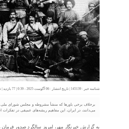
شناسه خبر : 145139 | تاریخ انتشار : 06 آگوست 2025 - 0:39 | 77 بازدید | تعداد دیدگاه :
برخلاف برخی باورها که منشأ مشروطه و مجلس شورای ملی را 
می‌دانند، در ایران، این مفاهیم ریشه‌های عمیقی در تفکرات ا
به گزارش خبرنگار مهر، امروز سالگرد صدور فرما