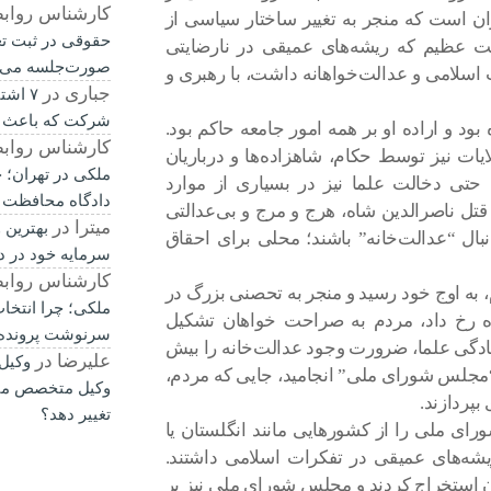
کارشناس رواب
یران است که منجر به تغییر ساختار سیاسی از
حقوقی در ثبت ت
 عظیم که ریشه‌های عمیقی در نارضایتی
صورت‌جلسه می‌
اسلامی و عدالت‌خواهانه داشت، با رهبری و
جباری
در
۷ اشت
شرکت که باعث 
د و اراده او بر همه امور جامعه حاکم بود.
کارشناس رواب
لایات نیز توسط حکام، شاهزاده‌ها و درباریان
ملکی در تهران؛ چ
حتی دخالت علما نیز در بسیاری از موارد
دادگاه محافظت 
قتل ناصرالدین شاه، هرج و مرج و بی‌عدالتی
میترا
در
بهترین 
ال “عدالت‌خانه” باشند؛ محلی برای احقاق
سرمایه خود در د
کارشناس رواب
 به اوج خود رسید و منجر به تحصنی بزرگ در
ملکی؛ چرا انتخا
ه رخ داد، مردم به صراحت خواهان تشکیل
سرنوشت پرونده ر
تادگی علما، ضرورت وجود عدالت‌خانه را بیش
علیرضا
در
وکیل
 “مجلس شورای ملی” انجامید، جایی که مردم،
وکیل متخصص می‌
بپردازند.
تغییر دهد؟
ی ملی را از کشورهایی مانند انگلستان یا
 ریشه‌های عمیقی در تفکرات اسلامی داشتند.
رآن استخراج کردند و مجلس شورای ملی نیز بر