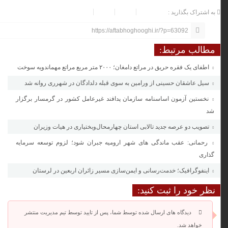
به اشتراک بگذارید :
https://aftabhoghooghi.ir/?p=63092
مطالب مرتبط:
اطفای یک فقره حریق در مراتع دامغان؛ ۲۰۰۰ متر مربع مراتع مهماندویه سوخت
سیل عاشقان حسینی از ورامین به سوی قبله دلدادگان در شهرری روانه شد
نخستین آزمون اساسنامه سازمان پدافند غیرعامل کشور در گرمسار برگزار
شد
تصویب دو عرصه جدید تالابی استان چهارمحال‌وبختیاری در هیات وزیران
رحمانی: عقب ماندگی های شهر ارومیه جبران شود؛ لزوم توسعه سرمایه
گذاری
اینفوگرافیک؛ خدمت‌رسانی و ایمن‌سازی مسیر زائران اربعین در لرستان
نظر خود را ثبت کنید:
دیدگاه های ارسال شده توسط شما، پس از تایید توسط تیم مدیریت منتشر
خواهد شد.