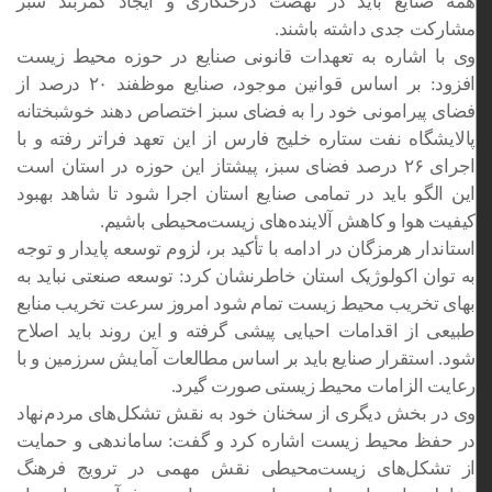
همه صنایع باید در نهضت درختکاری و ایجاد کمربند سبز
مشارکت جدی داشته باشند.
وی با اشاره به تعهدات قانونی صنایع در حوزه محیط زیست
افزود: بر اساس قوانین موجود، صنایع موظفند ۲۰ درصد از
فضای پیرامونی خود را به فضای سبز اختصاص دهند خوشبختانه
پالایشگاه نفت ستاره خلیج فارس از این تعهد فراتر رفته و با
اجرای ۲۶ درصد فضای سبز، پیشتاز این حوزه در استان است
این الگو باید در تمامی صنایع استان اجرا شود تا شاهد بهبود
کیفیت هوا و کاهش آلاینده‌های زیست‌محیطی باشیم.
استاندار هرمزگان در ادامه با تأکید بر، لزوم توسعه پایدار و توجه
به توان اکولوژیک استان خاطرنشان کرد: توسعه صنعتی نباید به
بهای تخریب محیط زیست تمام شود امروز سرعت تخریب منابع
طبیعی از اقدامات احیایی پیشی گرفته و این روند باید اصلاح
شود. استقرار صنایع باید بر اساس مطالعات آمایش سرزمین و با
رعایت الزامات محیط زیستی صورت گیرد.
وی در بخش دیگری از سخنان خود به نقش تشکل‌های مردم‌نهاد
در حفظ محیط زیست اشاره کرد و گفت: ساماندهی و حمایت
از تشکل‌های زیست‌محیطی نقش مهمی در ترویج فرهنگ