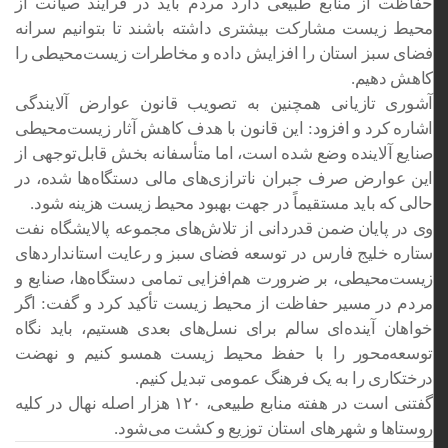
حفاظت از منابع طبیعی دارد مردم باید در فرآیند صیانت از
محیط زیست مشارکت بیشتری داشته باشند تا بتوانیم سرانه
فضای سبز استان را افزایش داده و مخاطرات زیست‌محیطی را
کاهش دهیم.
آشوری تازیانی همچنین به تصویب قانون عوارض آلایندگی
اشاره کرد و افزود: این قانون با هدف کاهش آثار زیست‌محیطی
صنایع آلاینده وضع شده است، اما متأسفانه بخش قابل‌توجهی از
این عوارض صرف جبران ناترازی‌های مالی دستگاه‌ها شده، در
حالی که باید مستقیماً در جهت بهبود محیط زیست هزینه شود.
وی در پایان ضمن قدردانی از تلاش‌های مجموعه پالایشگاه نفت
ستاره خلیج فارس در توسعه فضای سبز و رعایت استانداردهای
زیست‌محیطی، بر ضرورت هم‌افزایی تمامی دستگاه‌ها، صنایع و
مردم در مسیر حفاظت از محیط زیست تأکید کرد و گفت: اگر
خواهان آینده‌ای سالم برای نسل‌های بعدی هستیم، باید نگاه
توسعه‌محور را با حفظ محیط زیست همسو کنیم و نهضت
درختکاری را به یک فرهنگ عمومی تبدیل کنیم.
گفتنی است در هفته منابع طبیعی، ۱۲۰ هزار اصله نهال در کلیه
روستاها و شهرهای استان توزیع و کشت می‌شود.