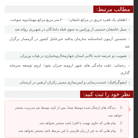
مطالب مرتبط:
اطفای یک فقره حریق در مراتع دامغان؛ ۲۰۰۰ متر مربع مراتع مهماندویه سوخت
سیل عاشقان حسینی از ورامین به سوی قبله دلدادگان در شهرری روانه شد
نخستین آزمون اساسنامه سازمان پدافند غیرعامل کشور در گرمسار برگزار
شد
تصویب دو عرصه جدید تالابی استان چهارمحال‌وبختیاری در هیات وزیران
رحمانی: عقب ماندگی های شهر ارومیه جبران شود؛ لزوم توسعه سرمایه
گذاری
اینفوگرافیک؛ خدمت‌رسانی و ایمن‌سازی مسیر زائران اربعین در لرستان
نظر خود را ثبت کنید:
دیدگاه های ارسال شده توسط شما، پس از تایید توسط تیم مدیریت منتشر
خواهد شد.
پیام هایی که حاوی تهمت یا افترا باشد منتشر نخواهد شد.
پیام هایی که به غیر از زبان فارسی یا غیر مرتبط باشد منتشر نخواهد شد.