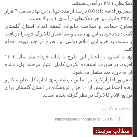
دهک‌های ۱ تا ۳ درآمدی هستند.
صفرپور ادامه داد: ۵.۵ درصد از مددجویان این نهاد شامل ۴ هزار
و ۳۵۲ خانوار نیز جز دهک‌های درآمدی ۴ به بالا هستند.
معاون حمایت و سلامت خانواده کمیته امداد استان گلستان
گفت: مددجویان این نهاد می‌توانند اعتبار کالابرگ خود را دریافت
و نسبت به خریداری اقلام دولتی این طرح در چند نوبت اقدام
کنند.
وی با اشاره به اعتبار این طرح تا پایان خرداد ماه سال ۱۴۰۴
افزود: در صورت استفاده نکردن کامل اعتبار مرحله اول، مانده
آن به دوره بعد منتقل می‌شود.
صفرپور اظهار کرد: بر اساس برنامه
ریزی
اداره کل تعاون، کار و
رفاه اجتماعی بیش از ۱۰ هزار فروشگاه در استان گلستان برای
توزیع اقلام کالابرگ در نظر گرفته شده است.
به اشتراک بگذارید :
https://aftabhoghooghi.ir/?p=61835
مطالب مرتبط: