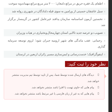
اطفای یک فقره حریق در مراتع دامغان؛ ۲۰۰۰ متر مربع مراتع مهماندویه سوخت
سیل عاشقان حسینی از ورامین به سوی قبله دلدادگان در شهرری روانه شد
نخستین آزمون اساسنامه سازمان پدافند غیرعامل کشور در گرمسار برگزار
شد
تصویب دو عرصه جدید تالابی استان چهارمحال‌وبختیاری در هیات وزیران
رحمانی: عقب ماندگی های شهر ارومیه جبران شود؛ لزوم توسعه سرمایه
گذاری
اینفوگرافیک؛ خدمت‌رسانی و ایمن‌سازی مسیر زائران اربعین در لرستان
نظر خود را ثبت کنید:
دیدگاه های ارسال شده توسط شما، پس از تایید توسط تیم مدیریت منتشر
خواهد شد.
پیام هایی که حاوی تهمت یا افترا باشد منتشر نخواهد شد.
پیام هایی که به غیر از زبان فارسی یا غیر مرتبط باشد منتشر نخواهد شد.