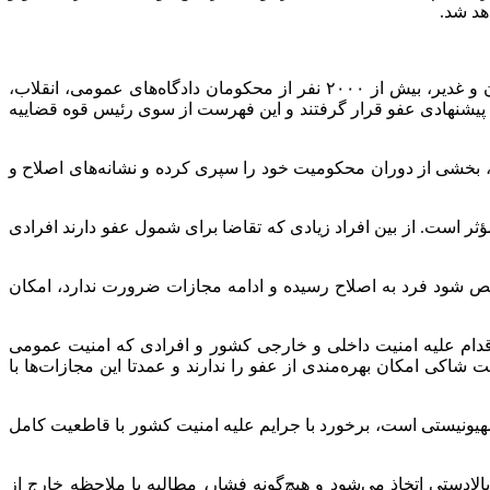
حجت‌الاسلام والمسلمین علی مظفری، معاون قضایی قوه قضاییه، در تشریح جزئیات این عفو گسترده اظهار کرد: به مناسبت اعیاد قربان و غدیر، بیش از ۲۰۰۰ نفر از محکومان دادگاه‌های عمومی، انقلاب،
یشنهادی عفو قرار گرفتند و این فهرست از سوی رئیس قوه قضاییه
 بخشی از دوران محکومیت خود را سپری کرده و نشانه‌های اصلاح و
است. از بین افراد زیادی که تقاضا برای شمول عفو دارند افرادی
ص شود فرد به اصلاح رسیده و ادامه مجازات ضرورت ندارد، امکان
دام علیه امنیت داخلی و خارجی کشور و افرادی که امنیت عمومی
اکی امکان بهره‌مندی از عفو را ندارند و عمدتا این مجازات‌ها با
هیونیستی است، برخورد با جرایم علیه امنیت کشور با قاطعیت کامل
ادستی اتخاذ می‌شود و هیچ‌گونه فشار، مطالبه یا ملاحظه خارج از