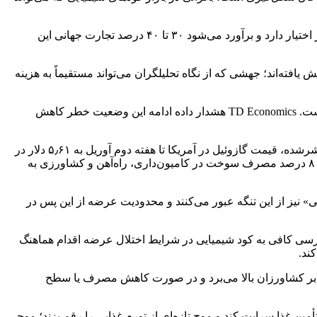
بر اساس گزارش TD Economics، منطقه خلیج فارس سهم بزرگی از تجارت جهانی کودهای مبتنی بر نیتروژن، از جمله اوره و آمونیاک، را در اختیار دارد و برآورد می‌شود ۳۰ تا ۴۰ درصد تجارت جهانی این
واکنش نشان داده است. طبق همین گزارش، شاخص‌های قیمت اوره در هفته‌های اخیر بیش از ۵۰ درصد افزایش یافته‌اند؛ جهشی که از نگاه تحلیلگران می‌تواند مستقیماً به هزینه
کودهای ازته به‌طور مستقیم به گاز طبیعی وابسته‌اند و هم‌زمانی اختلال در صادرات انرژی و کود، فشار مضاعفی بر کشاورزان وارد کرده است. TD Economics هشدار داده ادامه این وضعیت خطر کاهش
نگرانی فقط محدود به کود نیست. بازار گازوئیل، که ستون فقرات حمل‌ونقل و کشاورزی است، نیز تحت فشار قرار دارد. طبق داده‌های منتشرشده، قیمت گازوئیل در آمریکا تا هفته دوم آوریل به ۵٫۶۱ دلار در
هر گالن رسیده که ۴۵ درصد بالاتر از سطح پیش از جنگ است و تنها حدود ۲۰ سنت با اوج‌های سال ۲۰۲۲ فاصله دارد. با توجه به اینکه ۷۰ تا ۸۰ درصد مصرف سوخت در کامیون‌داری، راه‌آهن و کشاورزی به
» نیز از این تنگه عبور می‌کنند و محدودیت عرضه از این پس در
 و بانک جهانی خواسته برای تضمین دسترسی کافی به کود شیمیایی در شرایط اختلال عرضه اقدام هماهنگ
ند.
ر را بر کشاورزان بالا می‌برد و در صورت کاهش مصرف یا سطح
 تأمین غذا سرایت کند و موج تازه‌ای از تورم غذایی را رقم بزند؛ موجی