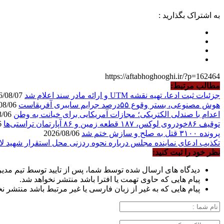
به اشتراک بگذارید :
https://aftabhoghooghi.ir/?p=162464
مطالب مرتبط:
جزئیات ثبت ادعا، تهیه نقشه UTM و ارائه مادر سند اعلام شد
2026/08/07
هوش مصنوعی، بستر وقوع ۵۵درصد جرایم سایبری آفریقاست
2026/08/06
اعدام با صندلی الکتریکی؛ مجازات آمریکایی برای خیانت به وطن
2026/08/06
توقیف ۸۶خودروی لوکس، ۱۸۷ قطعه زمین و ۸۶ آپارتمان تراستی‌ها
2026/08/06
پرونده ۳۱۰۰ قتل به صلح و سازش ختم شد
2026/08/06
تکذیب ادعای نماینده مجلس درباره نحوه ردزنی محل استقرار شهید لا
نظر خود را ثبت کنید:
دیدگاه های ارسال شده توسط شما، پس از تایید توسط تیم مدی
پیام هایی که حاوی تهمت یا افترا باشد منتشر نخواهد شد.
پیام هایی که به غیر از زبان فارسی یا غیر مرتبط باشد منتشر ن