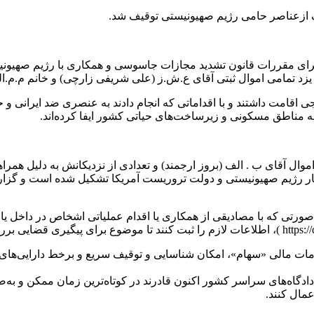
لف ازعناصر حامی رژیم صهیونیستی توقیف شد.
 اجرای مقررات قانون تشدید مجازات جاسوسی و همکاری با رژیم صهیو
یزد تمامی اموال ثبتی آقای ع.ش.ز (علی شریفی زارچی) و خانم م.م.ا
 اقامت داشتند و با اقداماتی که انجام دادند به عنصری ضد ایرانی 
مناطق مسکونی و زیرساخت‌های حیاتی کشور ایفا کرده‌اند.
ال آقای ب . الف (بروز ارجمند) و تعدادی از نزدیکانش به دلیل همر
کار رژیم صهیونیستی و دولت تروریست آمریکا تشکیل شده است و گزار
رتی که با مصادیقی از همکاری یا اقدام عملیاتی اشخاص در داخل یا خ
لامات مالی «سهام»، امکان شناسایی و توقیف سریع و برخط دارایی‌ها
ادگاه‌های سراسر کشور اکنون قادرند در کوتاه‌ترین زمان ممکن و به‌
مال کنند.