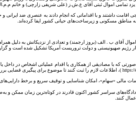
یزد تمامی اموال ثبتی آقای ع.ش.ز (علی شریفی زارچی) و خانم م.م.ا
 اقامت داشتند و با اقداماتی که انجام دادند به عنصری ضد ایرانی 
مناطق مسکونی و زیرساخت‌های حیاتی کشور ایفا کرده‌اند.
ال آقای ب . الف (بروز ارجمند) و تعدادی از نزدیکانش به دلیل همر
کار رژیم صهیونیستی و دولت تروریست آمریکا تشکیل شده است و گزار
رتی که با مصادیقی از همکاری یا اقدام عملیاتی اشخاص در داخل یا خ
لامات مالی «سهام»، امکان شناسایی و توقیف سریع و برخط دارایی‌ها
ادگاه‌های سراسر کشور اکنون قادرند در کوتاه‌ترین زمان ممکن و به‌
مال کنند.