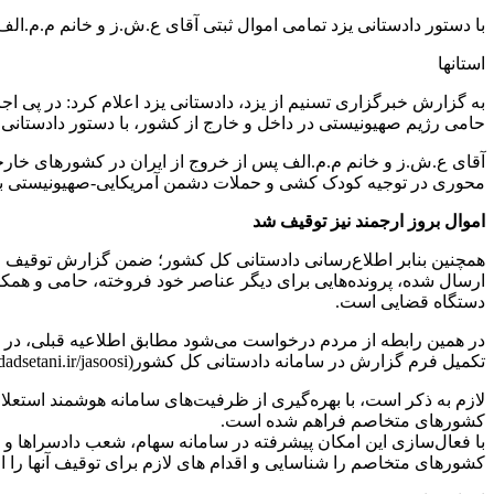
با دستور دادستانی یزد تمامی اموال ثبتی آقای ع.ش.ز و خانم م.م.ا
استانها
به گزارش خبرگزاری تسنیم از یزد، دادستانی یزد اعلام کرد: در پی
حامی رژیم صهیونیستی در داخل و خارج از کشور، با دستور دادستانی 
آقای ع.ش.ز و خانم م.م.الف پس از خروج از ایران در کشورهای خارجی
محوری در توجیه کودک کشی و حملات دشمن آمریکایی-صهیونیستی به 
اموال بروز ارجمند نیز توقیف شد
همچنین بنابر اطلاع‌رسانی دادستانی کل کشور؛ ضمن گزارش توقیف امو
ارسال شده، پرونده‌هایی برای دیگر عناصر خود فروخته، حامی و هم
دستگاه قضایی است.
در همین رابطه از مردم درخواست می‌شود مطابق اطلاعیه قبلی، در صو
تکمیل فرم گزارش در سامانه دادستانی کل کشور(https://dadsetani.ir/jasoosi )، اطلاعات لازم را ثبت کنند تا موضوع برای پیگیری قضایی بررسی شود.
لازم به ذکر است، با بهره‌گیری از ظرفیت‌های سامانه هوشمند استع
کشورهای متخاصم فراهم شده است.
با فعال‌سازی این امکان پیشرفته در سامانه سهام، شعب دادسراها و د
کشورهای متخاصم را شناسایی و اقدام های لازم برای توقیف آنها را اع