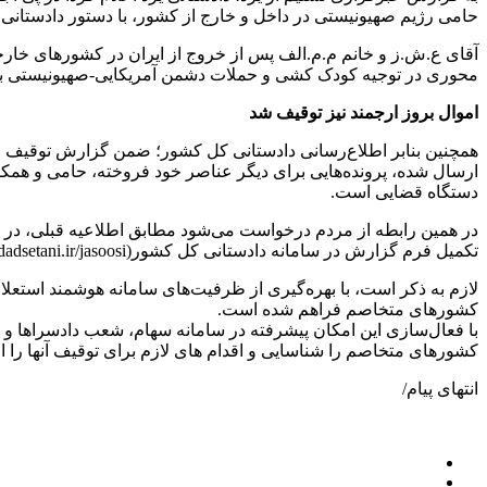
حامی رژیم صهیونیستی در داخل و خارج از کشور، با دستور دادستانی 
آقای ع.ش.ز و خانم م.م.الف پس از خروج از ایران در کشورهای خارجی
محوری در توجیه کودک کشی و حملات دشمن آمریکایی-صهیونیستی به 
اموال بروز ارجمند نیز توقیف شد
همچنین بنابر اطلاع‌رسانی دادستانی کل کشور؛ ضمن گزارش توقیف امو
ارسال شده، پرونده‌هایی برای دیگر عناصر خود فروخته، حامی و هم
دستگاه قضایی است.
در همین رابطه از مردم درخواست می‌شود مطابق اطلاعیه قبلی، در صو
تکمیل فرم گزارش در سامانه دادستانی کل کشور(https://dadsetani.ir/jasoosi )، اطلاعات لازم را ثبت کنند تا موضوع برای پیگیری قضایی بررسی شود.
لازم به ذکر است، با بهره‌گیری از ظرفیت‌های سامانه هوشمند استع
کشورهای متخاصم فراهم شده است.
با فعال‌سازی این امکان پیشرفته در سامانه سهام، شعب دادسراها و د
کشورهای متخاصم را شناسایی و اقدام های لازم برای توقیف آنها را اع
انتهای پیام/