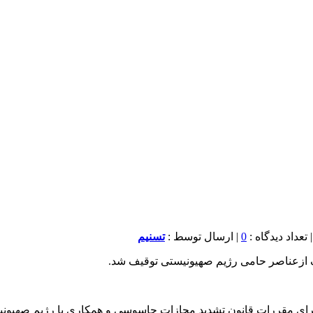
0
| ارسال توسط :
تسنیم
لف ازعناصر حامی رژیم صهیونیستی توقیف شد.
 اجرای مقررات قانون تشدید مجازات جاسوسی و همکاری با رژیم صهیو