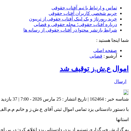
تماس و ارتباط با تیم آفتاب حقوقی
حریم شخصی کاربران آفتاب حقوقی
خرید رپورتاژ و بک لینک آفتاب حقوقی از تریبون
درباره آفتاب حقوقی؛ مجله حقوقی و قضایی
شرایط بازنشر محتوا در آفتاب حقوقی از رسانه ها
شما اینجا هستید :
صفحه اصلی
آرشیو :
قضایی
اموال ع.ش.ز توقیف شد
ارسال
شناسه خبر : 162464 | تاریخ انتشار : 25 مارس 2026 - 7:00 | 37 بازدید | تعداد دیدگاه :
با دستور دادستانی یزد تمامی اموال ثبتی آقای ع.ش.ز و خانم م.م.ا
استانها
به گزارش خبرگزاری تسنیم از یزد، دادستانی یزد اعلام کرد: در پی