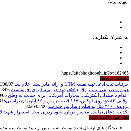
انتهای پیام/
به اشتراک بگذارید :
https://aftabhoghooghi.ir/?p=162465
مطالب مرتبط:
جزئیات ثبت ادعا، تهیه نقشه UTM و ارائه مادر سند اعلام شد
2026/08/07
هوش مصنوعی، بستر وقوع ۵۵درصد جرایم سایبری آفریقاست
2026/08/06
اعدام با صندلی الکتریکی؛ مجازات آمریکایی برای خیانت به وطن
2026/08/06
توقیف ۸۶خودروی لوکس، ۱۸۷ قطعه زمین و ۸۶ آپارتمان تراستی‌ها
2026/08/06
پرونده ۳۱۰۰ قتل به صلح و سازش ختم شد
2026/08/06
تکذیب ادعای نماینده مجلس درباره نحوه ردزنی محل استقرار شهید لا
نظر خود را ثبت کنید:
دیدگاه های ارسال شده توسط شما، پس از تایید توسط تیم مدی