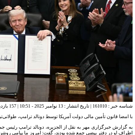
شناسه خبر : 161010 | تاریخ انتشار : 13 نوامبر 2025 - 10:51 | 157 بازدید | تعداد دیدگاه :
با امضا قانون تأمین مالی دولت آمریکا توسط دونالد ترامپ، طولانی‌ترین تعطیلی دولت در تاریخ این کشور، که ۴۳ روز به طو
به گزارش خبرگزاری مهر به نقل از الجزیره، دونالد ترامپ رئیس جمه
اطراف او در دفتر بیضی جمع شده بودند، گفت: امروز ما پیامی روشن