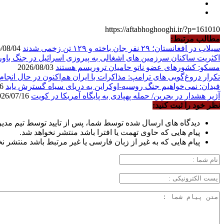
https://aftabhoghooghi.ir/?p=161010
مطالب مرتبط:
سیلاب در افغانستان؛ ۲۹ نفر جان باخته و ۱۲۹ تن زخمی شدند
2026/08/04
اکثریت ساکنان سرزمین های اشغالی به پیروزی اسرائیل در جنگ باور 
مسکو: کشورهای عضو ناتو حامیان تروریسم هستند
2026/08/03
تکرار دروغ‌گویی های ترامپ: مذاکرات با ایران هم‌اکنون در حال انجا
فیدان: نمی‌خواهیم جنگ روسیه-اوکراین به دریای سیاه گسترش یابد
2026/07/16
آژیر هشدار در بحرین/ حمله پهپادی به پایگاه آمریکا در کویت
2026/07/16
نظر خود را ثبت کنید:
دیدگاه های ارسال شده توسط شما، پس از تایید توسط تیم مدی
پیام هایی که حاوی تهمت یا افترا باشد منتشر نخواهد شد.
پیام هایی که به غیر از زبان فارسی یا غیر مرتبط باشد منتشر ن